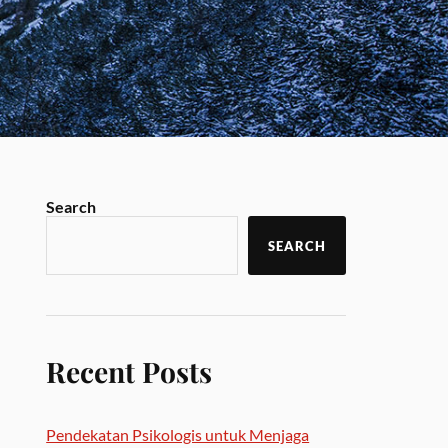
Search
SEARCH
Recent Posts
Pendekatan Psikologis untuk Menjaga