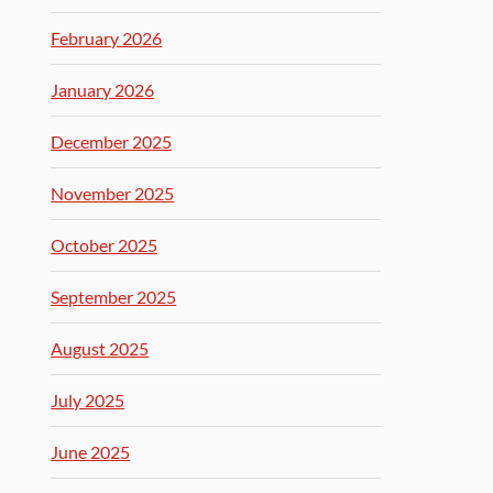
February 2026
January 2026
December 2025
November 2025
October 2025
September 2025
August 2025
July 2025
June 2025