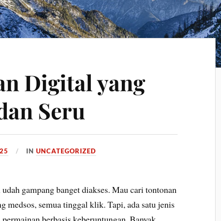
n Digital yang
 dan Seru
025
IN
UNCATEGORIZED
an udah gampang banget diakses. Mau cari tontonan
ng medsos, semua tinggal klik. Tapi, ada satu jenis
: permainan berbasis keberuntungan. Banyak