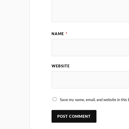
NAME
*
WEBSITE
Save my name, email, and website in this 