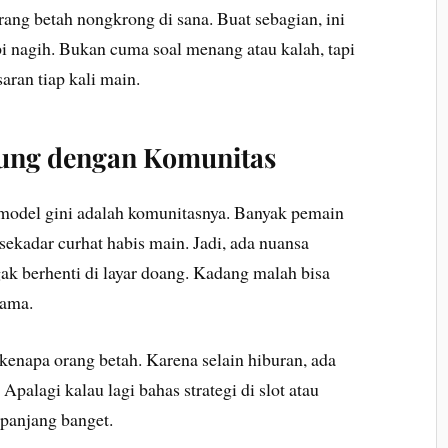
ang betah nongkrong di sana. Buat sebagian, ini
api nagih. Bukan cuma soal menang atau kalah, tapi
aran tiap kali main.
ung dengan Komunitas
l model gini adalah komunitasnya. Banyak pemain
 sekadar curhat habis main. Jadi, ada nuansa
ak berhenti di layar doang. Kadang malah bisa
sama.
 kenapa orang betah. Karena selain hiburan, ada
Apalagi kalau lagi bahas strategi di slot atau
 panjang banget.