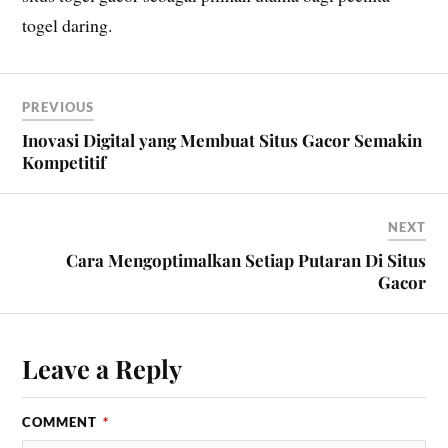
togel daring.
PREVIOUS
Inovasi Digital yang Membuat Situs Gacor Semakin
Kompetitif
NEXT
Cara Mengoptimalkan Setiap Putaran Di Situs
Gacor
Leave a Reply
COMMENT
*