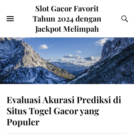
Slot Gacor Favorit
Tahun 2024 dengan
Jackpot Melimpah
Evaluasi Akurasi Prediksi di
Situs Togel Gacor yang
Populer