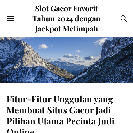
Slot Gacor Favorit
Tahun 2024 dengan
Jackpot Melimpah
Fitur-Fitur Unggulan yang
Membuat Situs Gacor Jadi
Pilihan Utama Pecinta Judi
Online