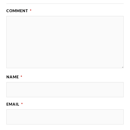
COMMENT
*
NAME
*
EMAIL
*