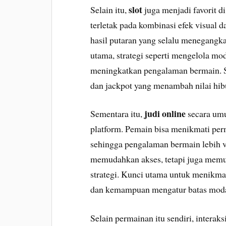
slot
Selain itu,
juga menjadi favorit d
terletak pada kombinasi efek visual 
hasil putaran yang selalu menegangk
utama, strategi seperti mengelola mo
meningkatkan pengalaman bermain. S
dan jackpot yang menambah nilai hibu
judi online
Sementara itu,
secara um
platform. Pemain bisa menikmati perm
sehingga pengalaman bermain lebih var
memudahkan akses, tetapi juga memu
strategi. Kunci utama untuk menikma
dan kemampuan mengatur batas modal 
Selain permainan itu sendiri, intera