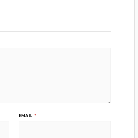
EMAIL
*