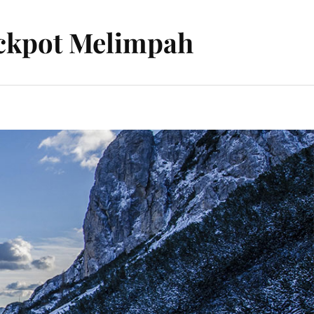
ackpot Melimpah