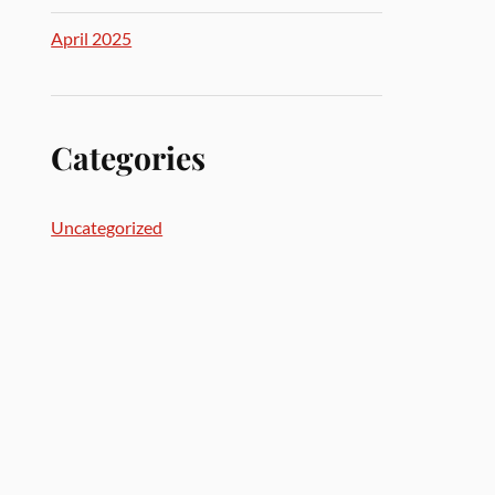
April 2025
Categories
Uncategorized