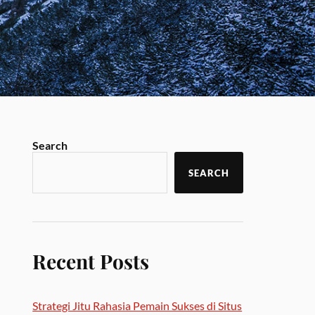
Search
SEARCH
Recent Posts
Strategi Jitu Rahasia Pemain Sukses di Situs