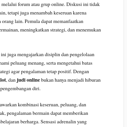
 melalui forum atau grup online. Diskusi ini tidak
n, tetapi juga menambah keseruan karena
n orang lain. Pemula dapat memanfaatkan
ermainan, meningkatkan strategi, dan menemukan
g ini juga mengajarkan disiplin dan pengelolaan
hami peluang menang, serta mengetahui batas
rategi agar pengalaman tetap positif. Dengan
slot
judi online
, dan
bukan hanya menjadi hiburan
n pengembangan diri.
warkan kombinasi keseruan, peluang, dan
ijak, pengalaman bermain dapat memberikan
lajaran berharga. Sensasi adrenalin yang