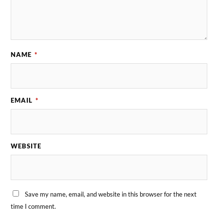
NAME
*
EMAIL
*
WEBSITE
Save my name, email, and website in this browser for the next
time I comment.