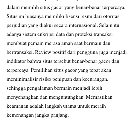
dalam memilih situs gacor yang benar-benar terpercaya.
Situs ini biasanya memiliki lisensi resmi dari otoritas
perjudian yang diakui secara internasional. Selain itu,
adanya sistem enkripsi data dan proteksi transaksi
membuat pemain merasa aman saat bermain dan
bertransaksi. Review positif dari pengguna juga menjadi
indikator bahwa situs tersebut benar-benar gacor dan
terpercaya. Pemilihan situs gacor yang tepat akan
meminimalisir risiko penipuan dan kecurangan,
sehingga pengalaman bermain menjadi lebih
menyenangkan dan menguntungkan. Memastikan
keamanan adalah langkah utama untuk meraih
kemenangan jangka panjang.