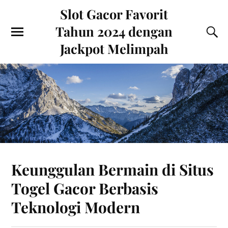
Slot Gacor Favorit
Tahun 2024 dengan
Jackpot Melimpah
Keunggulan Bermain di Situs
Togel Gacor Berbasis
Teknologi Modern