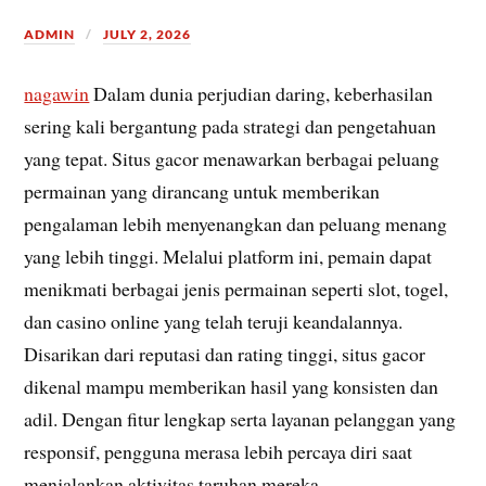
ADMIN
JULY 2, 2026
nagawin
Dalam dunia perjudian daring, keberhasilan
sering kali bergantung pada strategi dan pengetahuan
yang tepat. Situs gacor menawarkan berbagai peluang
permainan yang dirancang untuk memberikan
pengalaman lebih menyenangkan dan peluang menang
yang lebih tinggi. Melalui platform ini, pemain dapat
menikmati berbagai jenis permainan seperti slot, togel,
dan casino online yang telah teruji keandalannya.
Disarikan dari reputasi dan rating tinggi, situs gacor
dikenal mampu memberikan hasil yang konsisten dan
adil. Dengan fitur lengkap serta layanan pelanggan yang
responsif, pengguna merasa lebih percaya diri saat
menjalankan aktivitas taruhan mereka.