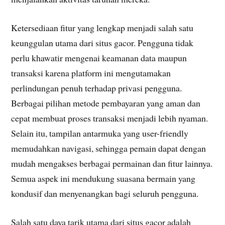
Ketersediaan fitur yang lengkap menjadi salah satu
keunggulan utama dari situs gacor. Pengguna tidak
perlu khawatir mengenai keamanan data maupun
transaksi karena platform ini mengutamakan
perlindungan penuh terhadap privasi pengguna.
Berbagai pilihan metode pembayaran yang aman dan
cepat membuat proses transaksi menjadi lebih nyaman.
Selain itu, tampilan antarmuka yang user-friendly
memudahkan navigasi, sehingga pemain dapat dengan
mudah mengakses berbagai permainan dan fitur lainnya.
Semua aspek ini mendukung suasana bermain yang
kondusif dan menyenangkan bagi seluruh pengguna.
Salah satu daya tarik utama dari situs gacor adalah