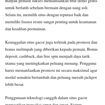
Banyak pemain sukses memanfaatkan fitur demo gratis
untuk berlatih sebelum bermain dengan uang asli.
Selain itu, memilih situs dengan reputasi baik dan
memiliki lisensi resmi sangat penting untuk keamanan
dan keadilan permainan.
Keunggulan situs gacor juga terletak pada promosi dan
bonus melimpah yang diberikan kepada pemain. Bonus
deposit, cashback, dan free spin menjadi daya tarik
utama yang meningkatkan peluang menang. Pengguna
harus memanfaatkan promosi ini secara maksimal agar
modal semakin bertambah dan peluang meraih jackpot
lebih besar.
Penggunaan teknologi canggih dalam situs gacor
memastikan transaksi cepat dan aman. Sistem