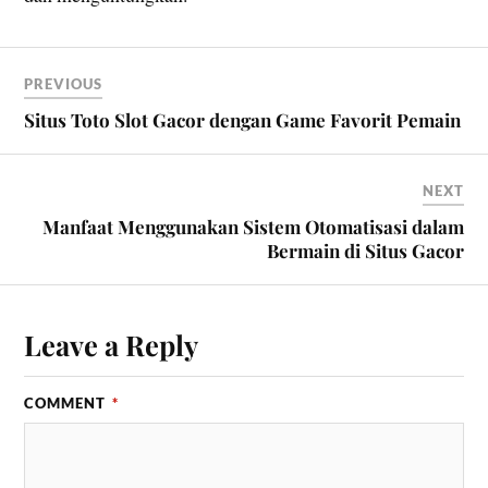
PREVIOUS
Situs Toto Slot Gacor dengan Game Favorit Pemain
NEXT
Manfaat Menggunakan Sistem Otomatisasi dalam
Bermain di Situs Gacor
Leave a Reply
COMMENT
*