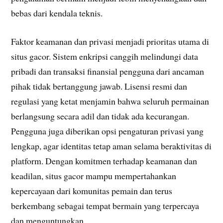
bebas dari kendala teknis.
Faktor keamanan dan privasi menjadi prioritas utama di
situs gacor. Sistem enkripsi canggih melindungi data
pribadi dan transaksi finansial pengguna dari ancaman
pihak tidak bertanggung jawab. Lisensi resmi dan
regulasi yang ketat menjamin bahwa seluruh permainan
berlangsung secara adil dan tidak ada kecurangan.
Pengguna juga diberikan opsi pengaturan privasi yang
lengkap, agar identitas tetap aman selama beraktivitas di
platform. Dengan komitmen terhadap keamanan dan
keadilan, situs gacor mampu mempertahankan
kepercayaan dari komunitas pemain dan terus
berkembang sebagai tempat bermain yang terpercaya
dan menguntungkan.