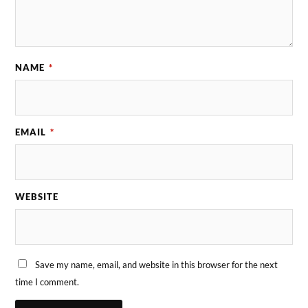
NAME
*
EMAIL
*
WEBSITE
Save my name, email, and website in this browser for the next
time I comment.