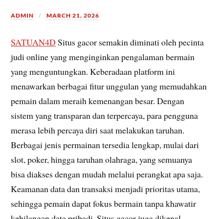
ADMIN
MARCH 21, 2026
SATUAN4D
Situs gacor semakin diminati oleh pecinta
judi online yang menginginkan pengalaman bermain
yang menguntungkan. Keberadaan platform ini
menawarkan berbagai fitur unggulan yang memudahkan
pemain dalam meraih kemenangan besar. Dengan
sistem yang transparan dan terpercaya, para pengguna
merasa lebih percaya diri saat melakukan taruhan.
Berbagai jenis permainan tersedia lengkap, mulai dari
slot, poker, hingga taruhan olahraga, yang semuanya
bisa diakses dengan mudah melalui perangkat apa saja.
Keamanan data dan transaksi menjadi prioritas utama,
sehingga pemain dapat fokus bermain tanpa khawatir
kehilangan data pribadi. Situs gacor juga dikenal