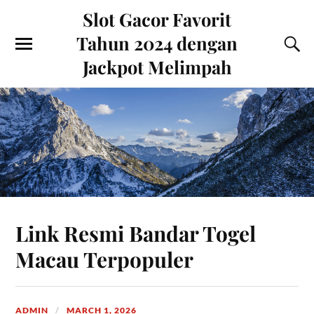
Slot Gacor Favorit
Tahun 2024 dengan
Jackpot Melimpah
Link Resmi Bandar Togel
Macau Terpopuler
ADMIN
MARCH 1, 2026