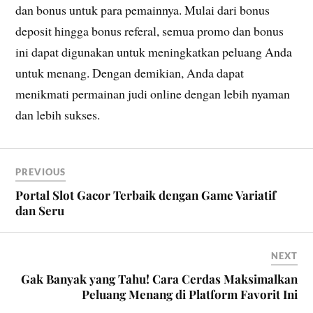
dan bonus untuk para pemainnya. Mulai dari bonus
deposit hingga bonus referal, semua promo dan bonus
ini dapat digunakan untuk meningkatkan peluang Anda
untuk menang. Dengan demikian, Anda dapat
menikmati permainan judi online dengan lebih nyaman
dan lebih sukses.
PREVIOUS
Portal Slot Gacor Terbaik dengan Game Variatif
dan Seru
NEXT
Gak Banyak yang Tahu! Cara Cerdas Maksimalkan
Peluang Menang di Platform Favorit Ini