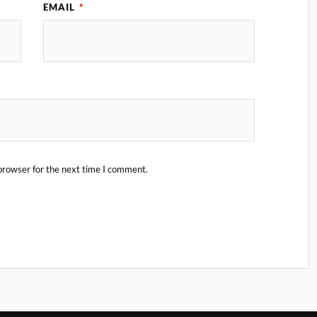
EMAIL
*
browser for the next time I comment.