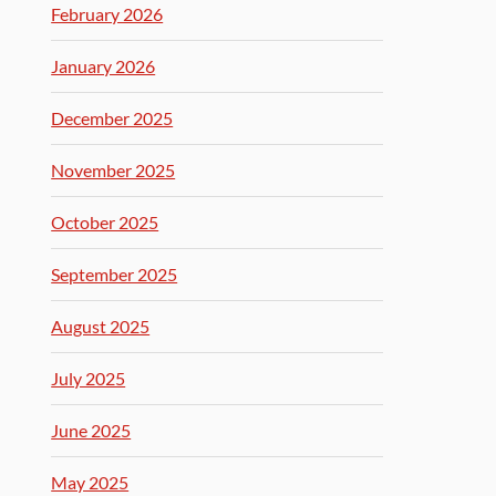
February 2026
January 2026
December 2025
November 2025
October 2025
September 2025
August 2025
July 2025
June 2025
May 2025