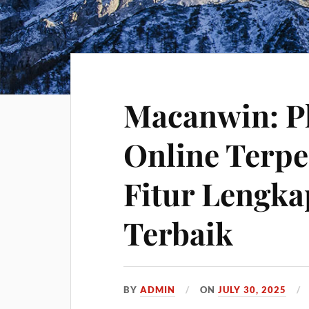
Macanwin: Pl
Online Terp
Fitur Lengk
Terbaik
BY
ADMIN
ON
JULY 30, 2025