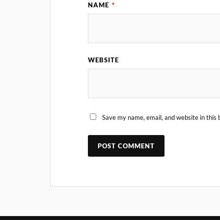
NAME
*
WEBSITE
Save my name, email, and website in this 