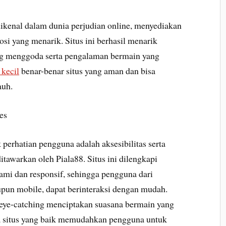
ikenal dalam dunia perjudian online, menyediakan
si yang menarik. Situs ini berhasil menarik
ng menggoda serta pengalaman bermain yang
 kecil
benar-benar situs yang aman dan bisa
auh.
es
 perhatian pengguna adalah aksesibilitas serta
awarkan oleh Piala88. Situs ini dilengkapi
mi dan responsif, sehingga pengguna dari
upun mobile, dapat berinteraksi dengan mudah.
eye-catching menciptakan suasana bermain yang
ta situs yang baik memudahkan pengguna untuk