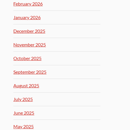
February 2026
January 2026
December 2025
November 2025
October 2025
September 2025
August 2025
July 2025
June 2025
May 2025