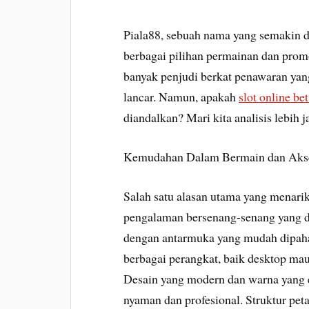
Piala88, sebuah nama yang semakin d
berbagai pilihan permainan dan promo
banyak penjudi berkat penawaran ya
lancar. Namun, apakah
slot online bet
diandalkan? Mari kita analisis lebih j
Kemudahan Dalam Bermain dan Aks
Salah satu alasan utama yang menarik
pengalaman bersenang-senang yang dit
dengan antarmuka yang mudah dipaha
berbagai perangkat, baik desktop ma
Desain yang modern dan warna yang 
nyaman dan profesional. Struktur pe