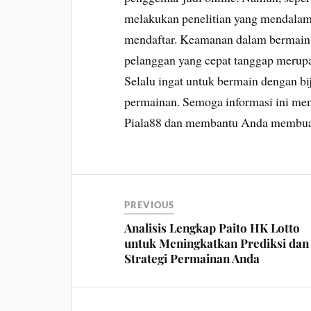
melakukan penelitian yang mendalam
mendaftar. Keamanan dalam bermain, s
pelanggan yang cepat tanggap merupak
Selalu ingat untuk bermain dengan bi
permainan. Semoga informasi ini me
Piala88 dan membantu Anda membuat
PREVIOUS
Analisis Lengkap Paito HK Lotto
untuk Meningkatkan Prediksi dan
Strategi Permainan Anda