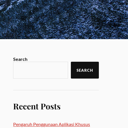
Search
SEARCH
Recent Posts
Pengaruh Penggunaan Aplikasi Khusus