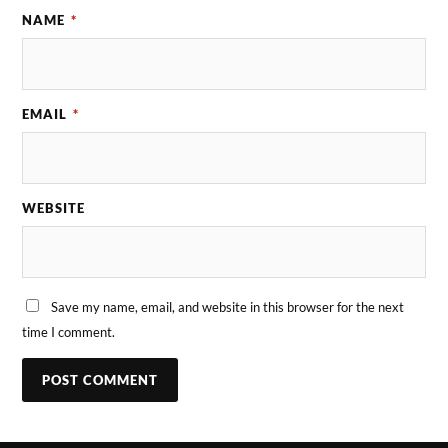
NAME
*
EMAIL
*
WEBSITE
Save my name, email, and website in this browser for the next
time I comment.