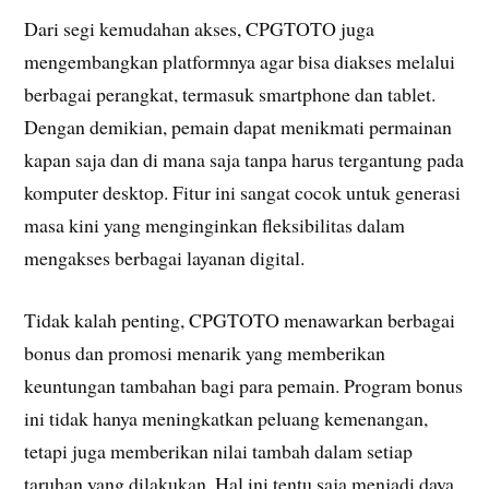
Dari segi kemudahan akses, CPGTOTO juga
mengembangkan platformnya agar bisa diakses melalui
berbagai perangkat, termasuk smartphone dan tablet.
Dengan demikian, pemain dapat menikmati permainan
kapan saja dan di mana saja tanpa harus tergantung pada
komputer desktop. Fitur ini sangat cocok untuk generasi
masa kini yang menginginkan fleksibilitas dalam
mengakses berbagai layanan digital.
Tidak kalah penting, CPGTOTO menawarkan berbagai
bonus dan promosi menarik yang memberikan
keuntungan tambahan bagi para pemain. Program bonus
ini tidak hanya meningkatkan peluang kemenangan,
tetapi juga memberikan nilai tambah dalam setiap
taruhan yang dilakukan. Hal ini tentu saja menjadi daya