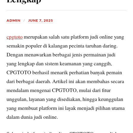
ADMIN
JUNE 7, 2025
cpgtoto
merupakan salah satu platform judi online yang
semakin populer di kalangan pecinta taruhan daring.
Dengan menawarkan berbagai jenis permainan judi
yang lengkap dan sistem keamanan yang canggih,
CPGTOTO berhasil menarik perhatian banyak pemain
dari berbagai daerah. Artikel ini akan membahas secara
mendalam mengenai CPGTOTO, mulai dari fitur
unggulan, layanan yang disediakan, hingga keunggulan
yang membuat platform ini layak menjadi pilihan utama
dalam dunia judi online.