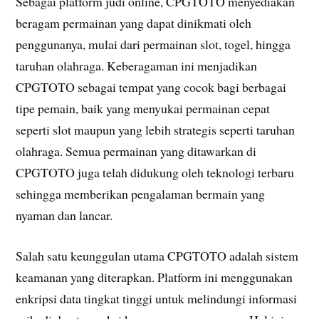
Sebagai platform judi online, CPGTOTO menyediakan
beragam permainan yang dapat dinikmati oleh
penggunanya, mulai dari permainan slot, togel, hingga
taruhan olahraga. Keberagaman ini menjadikan
CPGTOTO sebagai tempat yang cocok bagi berbagai
tipe pemain, baik yang menyukai permainan cepat
seperti slot maupun yang lebih strategis seperti taruhan
olahraga. Semua permainan yang ditawarkan di
CPGTOTO juga telah didukung oleh teknologi terbaru
sehingga memberikan pengalaman bermain yang
nyaman dan lancar.
Salah satu keunggulan utama CPGTOTO adalah sistem
keamanan yang diterapkan. Platform ini menggunakan
enkripsi data tingkat tinggi untuk melindungi informasi