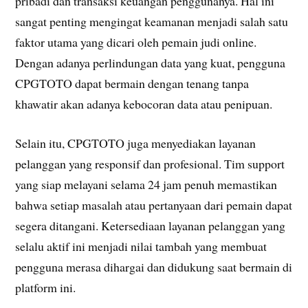
pribadi dan transaksi keuangan penggunanya. Hal ini
sangat penting mengingat keamanan menjadi salah satu
faktor utama yang dicari oleh pemain judi online.
Dengan adanya perlindungan data yang kuat, pengguna
CPGTOTO dapat bermain dengan tenang tanpa
khawatir akan adanya kebocoran data atau penipuan.
Selain itu, CPGTOTO juga menyediakan layanan
pelanggan yang responsif dan profesional. Tim support
yang siap melayani selama 24 jam penuh memastikan
bahwa setiap masalah atau pertanyaan dari pemain dapat
segera ditangani. Ketersediaan layanan pelanggan yang
selalu aktif ini menjadi nilai tambah yang membuat
pengguna merasa dihargai dan didukung saat bermain di
platform ini.