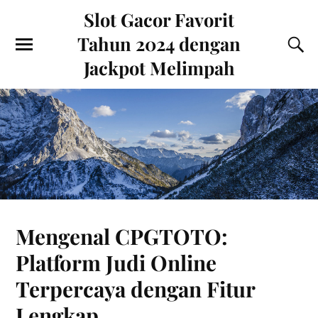
Slot Gacor Favorit
Tahun 2024 dengan
Jackpot Melimpah
Mengenal CPGTOTO:
Platform Judi Online
Terpercaya dengan Fitur
Lengkap