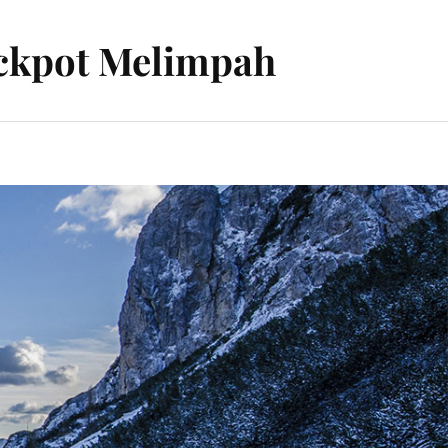
ackpot Melimpah