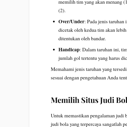
memilih tim yang akan menang (1)
(2).
Over/Under
: Pada jenis taruhan 
dicetak oleh kedua tim akan lebih
ditentukan oleh bandar.
Handicap
: Dalam taruhan ini, ti
jumlah gol tertentu yang harus d
Memahami jenis taruhan yang tersed
sesuai dengan pengetahuan Anda tent
Memilih Situs Judi Bo
Untuk memastikan pengalaman judi b
judi bola yang terpercaya sangatlah p