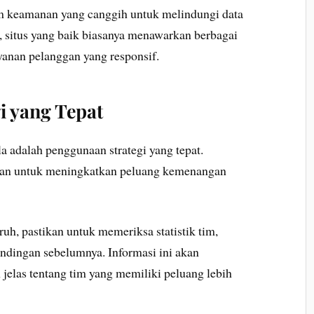
em keamanan yang canggih untuk melindungi data
u, situs yang baik biasanya menawarkan berbagai
ayanan pelanggan yang responsif.
 yang Tepat
la adalah penggunaan strategi yang tepat.
akan untuk meningkatkan peluang kemenangan
ruh, pastikan untuk memeriksa statistik tim,
andingan sebelumnya. Informasi ini akan
elas tentang tim yang memiliki peluang lebih