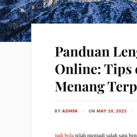
Panduan Leng
Online: Tips 
Menang Terp
BY
ADMIN
ON
MAY 10, 2025
judi bola
telah menjadi salah satu ben