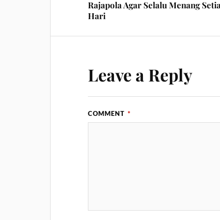
Rajapola Agar Selalu Menang Seti
Hari
Leave a Reply
COMMENT
*