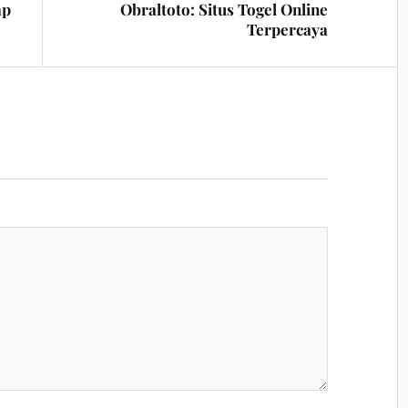
ap
Obraltoto: Situs Togel Online
Terpercaya