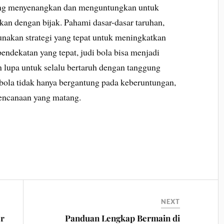
 yang menyenangkan dan menguntungkan untuk
kan dengan bijak. Pahami dasar-dasar taruhan,
 gunakan strategi yang tepat untuk meningkatkan
dekatan yang tepat, judi bola bisa menjadi
lupa untuk selalu bertaruh dengan tanggung
 bola tidak hanya bergantung pada keberuntungan,
rencanaan yang matang.
NEXT
or
Panduan Lengkap Bermain di