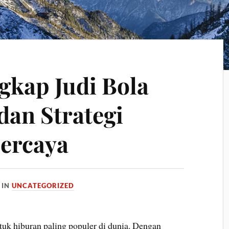
kap Judi Bola
dan Strategi
ercaya
IN
UNCATEGORIZED
tuk hiburan paling populer di dunia. Dengan