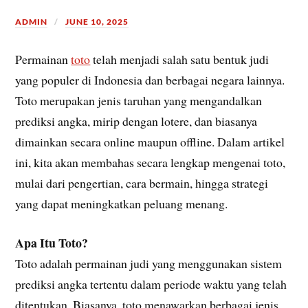
ADMIN
JUNE 10, 2025
Permainan
toto
telah menjadi salah satu bentuk judi
yang populer di Indonesia dan berbagai negara lainnya.
Toto merupakan jenis taruhan yang mengandalkan
prediksi angka, mirip dengan lotere, dan biasanya
dimainkan secara online maupun offline. Dalam artikel
ini, kita akan membahas secara lengkap mengenai toto,
mulai dari pengertian, cara bermain, hingga strategi
yang dapat meningkatkan peluang menang.
Apa Itu Toto?
Toto adalah permainan judi yang menggunakan sistem
prediksi angka tertentu dalam periode waktu yang telah
ditentukan. Biasanya, toto menawarkan berbagai jenis