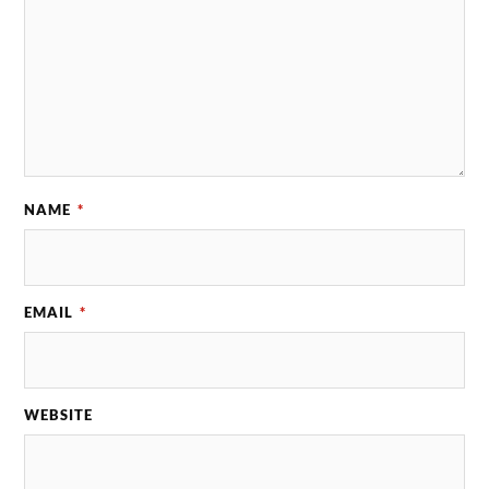
NAME
*
EMAIL
*
WEBSITE