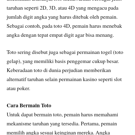
taruhan seperti 2D, 3D, atau 4D yang mengacu pada
jumlah digit angka yang harus ditebak oleh pemain.
Sebagai contoh, pada toto 4D, pemain harus menebak
angka dengan tepat empat digit agar bisa menang.
Toto sering disebut juga sebagai permainan togel (toto
gelap), yang memiliki basis penggemar cukup besar.
Keberadaan toto di dunia perjudian memberikan
alternatif taruhan selain permainan kasino seperti slot
atau poker.
Cara Bermain Toto
Untuk dapat bermain toto, pemain harus memahami
mekanisme taruhan yang tersedia. Pertama, pemain
memilih angka sesuai keinginan mereka. Angka