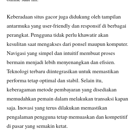
Keberadaan situs gacor juga didukung oleh tampilan
antarmuka yang user-friendly dan responsif di berbagai
perangkat. Pengguna tidak perlu khawatir akan
kesulitan saat mengakses dari ponsel maupun komputer.
Navigasi yang simpel dan intuitif membuat proses
bermain menjadi lebih menyenangkan dan efisien.
Teknologi terbaru diintegrasikan untuk memastikan
performa tetap optimal dan stabil. Selain itu,
keberagaman metode pembayaran yang disediakan
memudahkan pemain dalam melakukan transaksi kapan
saja. Inovasi yang terus dilakukan memastikan
pengalaman pengguna tetap memuaskan dan kompetitif
di pasar yang semakin ketat.