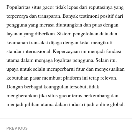
Popularitas situs gacor tidak lepas dari reputasinya yang
terpercaya dan transparan. Banyak testimoni positif dari
pengguna yang merasa diuntungkan dan puas dengan
layanan yang diberikan. Sistem pengelolaan data dan
keamanan transaksi dijaga dengan ketat mengikuti
standar internasional. Kepercayaan ini menjadi fondasi
utama dalam menjaga loyalitas pengguna. Selain itu,
upaya untuk selalu memperbarui fitur dan menyesuaikan
kebutuhan pasar membuat platform ini tetap relevan.
Dengan berbagai keunggulan tersebut, tidak
mengherankan jika situs gacor terus berkembang dan
menjadi pilihan utama dalam industri judi online global.
PREVIOUS