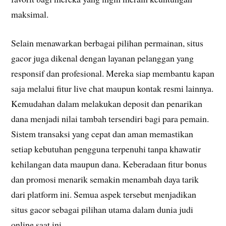
maksimal.
Selain menawarkan berbagai pilihan permainan, situs
gacor juga dikenal dengan layanan pelanggan yang
responsif dan profesional. Mereka siap membantu kapan
saja melalui fitur live chat maupun kontak resmi lainnya.
Kemudahan dalam melakukan deposit dan penarikan
dana menjadi nilai tambah tersendiri bagi para pemain.
Sistem transaksi yang cepat dan aman memastikan
setiap kebutuhan pengguna terpenuhi tanpa khawatir
kehilangan data maupun dana. Keberadaan fitur bonus
dan promosi menarik semakin menambah daya tarik
dari platform ini. Semua aspek tersebut menjadikan
situs gacor sebagai pilihan utama dalam dunia judi
online saat ini.