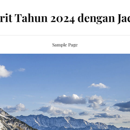
orit Tahun 2024 dengan J
Sample Page