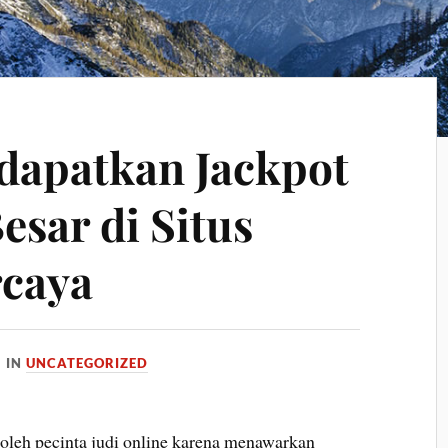
dapatkan Jackpot
esar di Situs
rcaya
IN
UNCATEGORIZED
oleh pecinta judi online karena menawarkan