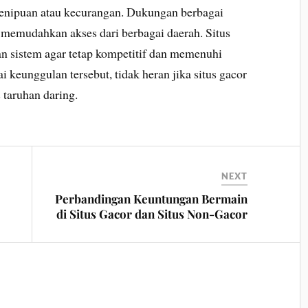
penipuan atau kecurangan. Dukungan berbagai
memudahkan akses dari berbagai daerah. Situs
n sistem agar tetap kompetitif dan memenuhi
keunggulan tersebut, tidak heran jika situs gacor
 taruhan daring.
NEXT
Perbandingan Keuntungan Bermain
di Situs Gacor dan Situs Non-Gacor