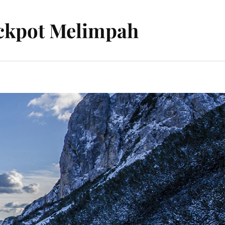
ackpot Melimpah