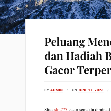
Peluang Men
dan Hadiah B
Gacor Terpe
BY
ADMIN
ON
JUNE 17, 2026
Situs
slot777
gacor semakin diminati 