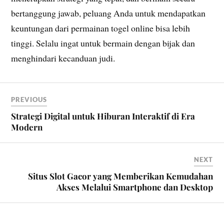
bertanggung jawab, peluang Anda untuk mendapatkan
keuntungan dari permainan togel online bisa lebih
tinggi. Selalu ingat untuk bermain dengan bijak dan
menghindari kecanduan judi.
PREVIOUS
Strategi Digital untuk Hiburan Interaktif di Era
Modern
NEXT
Situs Slot Gacor yang Memberikan Kemudahan
Akses Melalui Smartphone dan Desktop