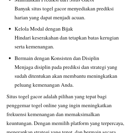
Banyak situs togel gacor menyediakan prediksi
harian yang dapat menjadi acuan.
Kelola Modal dengan Bijak
Hindari keserakahan dan tetapkan batas kerugian
serta kemenangan.
Bermain dengan Konsisten dan Disiplin
Menjaga disiplin pada prediksi dan strategi yang
sudah ditentukan akan membantu meningkatkan
peluang kemenangan Anda.
Situs togel gacor adalah pilihan yang tepat bagi
penggemar togel online yang ingin meningkatkan
frekuensi kemenangan dan memaksimalkan
keuntungan. Dengan memilih platform yang terpercaya,
menerapkan strategi yang tepat, dan bermain secara