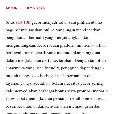
ADMIN
JULY 6, 2026
Situs
slot 10k
gacor menjadi salah satu pilihan utama
bagi pecinta taruhan online yang ingin mendapatkan
pengalaman bermain yang menyenangkan dan
menguntungkan. Keberadaan platform ini menawarkan
berbagai fitur menarik yang memudahkan pengguna
dalam menjalankan aktivitas taruhan. Dengan tampilan
antarmuka yang user-friendly, pengguna dapat dengan
mudah mengakses berbagai jenis permainan dan
layanan yang disediakan. Selain itu, situs gacor sering
kali menyediakan berbagai bonus serta promosi menarik
yang dapat meningkatkan peluang meraih kemenangan
besar. Keamanan dan kenyamanan menjadi prioritas
utama, sehingga pemain merasa percaya diri saat