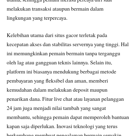
melakukan transaksi ataupun bermain dalam
lingkungan yang terpercaya.
Kelebihan utama dari situs gacor terletak pada
kecepatan akses dan stabilitas servernya yang tinggi. Hal
ini memungkinkan pemain bermain tanpa terganggu
oleh lag atau gangguan teknis lainnya. Selain itu,
platform ini biasanya mendukung berbagai metode
pembayaran yang fleksibel dan aman, memberi
kemudahan dalam melakukan deposit maupun
penarikan dana. Fitur live chat atau layanan pelanggan
24 jam juga menjadi nilai tambah yang sangat
membantu, sehingga pemain dapat memperoleh bantuan
kapan saja diperlukan. Inovasi teknologi yang terus
berkembang membuat pengalaman bermain semakin