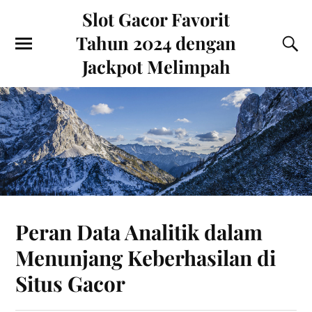
Slot Gacor Favorit
Tahun 2024 dengan
Jackpot Melimpah
Peran Data Analitik dalam
Menunjang Keberhasilan di
Situs Gacor