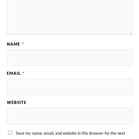
NAME
*
EMAIL
*
WEBSITE
Save my name, email, and website in this browser for the next