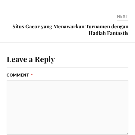
NEXT
Situs Gacor yang Menawarkan Turnamen dengan
Hadiah Fantastis
Leave a Reply
COMMENT
*