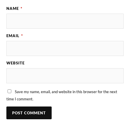
NAME
*
EMAIL
*
WEBSITE
Save my name, email, and website in this browser for the next
time I comment.