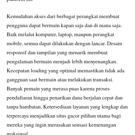
Kemudahan akses dari berbagai perangkat membuat
pengguna dapat bermain kapan saja dan di mana saja.
Baik melalui komputer, laptop, maupun perangkat
mobile, semua dapat dilakukan dengan lancar. Desain
responsif dan tampilan yang menarik membuat
pengalaman bermain menjadi lebih menyenangkan.
Kecepatan loading yang optimal memastikan tidak ada
gangguan saat bermain atau melakukan transaksi.
Banyak pemain yang merasa puas karena proses
pendaftaran hingga penarikan dana berjalan cepat dan
tanpa hambatan. Ketersediaan layanan yang lengkap dan
terpercaya menjadikan situs gacor pilihan utama bagi
mereka yang ingin merasakan sensasi kemenangan
maksimal.