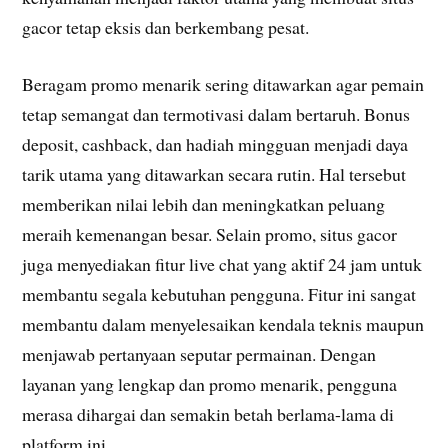
gacor tetap eksis dan berkembang pesat.
Beragam promo menarik sering ditawarkan agar pemain
tetap semangat dan termotivasi dalam bertaruh. Bonus
deposit, cashback, dan hadiah mingguan menjadi daya
tarik utama yang ditawarkan secara rutin. Hal tersebut
memberikan nilai lebih dan meningkatkan peluang
meraih kemenangan besar. Selain promo, situs gacor
juga menyediakan fitur live chat yang aktif 24 jam untuk
membantu segala kebutuhan pengguna. Fitur ini sangat
membantu dalam menyelesaikan kendala teknis maupun
menjawab pertanyaan seputar permainan. Dengan
layanan yang lengkap dan promo menarik, pengguna
merasa dihargai dan semakin betah berlama-lama di
platform ini.