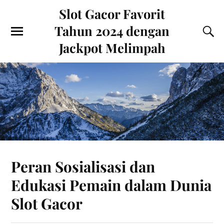
Slot Gacor Favorit
Tahun 2024 dengan
Jackpot Melimpah
Peran Sosialisasi dan
Edukasi Pemain dalam Dunia
Slot Gacor