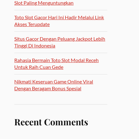
Slot Paling Menguntungkan
Toto Slot Gacor Hari Ini Hadir Melalui Link
Akses Terupdate
Situs Gacor Dengan Peluang Jackpot Lebih
Tinggi Di Indonesia
Rahasia Bermain Toto Slot Modal Receh
Untuk Raih Cuan Gede
Nikmati Keseruan Game Online Viral
Dengan Beragam Bonus Spesial
Recent Comments