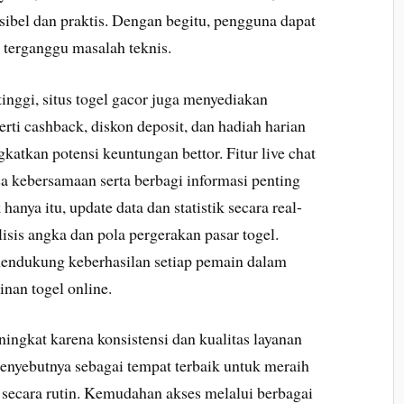
sibel dan praktis. Dengan begitu, pengguna dapat
a terganggu masalah teknis.
nggi, situs togel gacor juga menyediakan
rti cashback, diskon deposit, dan hadiah harian
katkan potensi keuntungan bettor. Fitur live chat
 kebersamaan serta berbagi informasi penting
hanya itu, update data dan statistik secara real-
is angka dan pola pergerakan pasar togel.
 mendukung keberhasilan setiap pemain dalam
inan togel online.
eningkat karena konsistensi dan kualitas layanan
enyebutnya sebagai tempat terbaik untuk meraih
secara rutin. Kemudahan akses melalui berbagai