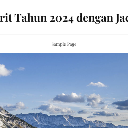
orit Tahun 2024 dengan J
Sample Page