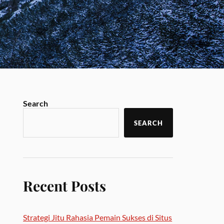
Search
SEARCH
Recent Posts
Strategi Jitu Rahasia Pemain Sukses di Situs