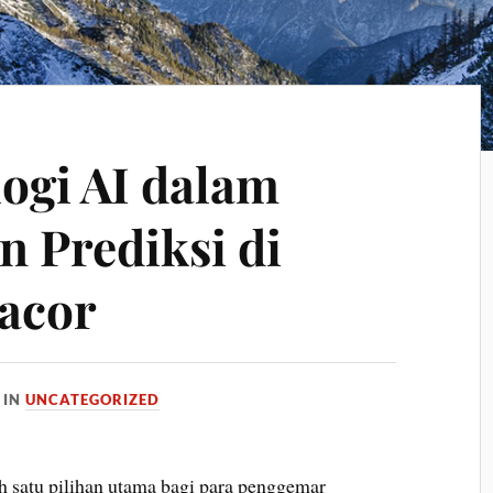
ogi AI dalam
 Prediksi di
Gacor
IN
UNCATEGORIZED
h satu pilihan utama bagi para penggemar