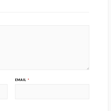
EMAIL
*