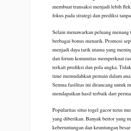
membuat transaksi menjadi lebih flek
fokus pada strategi dan prediksi tanp
Selain menawarkan peluang menang ti
berbagai bonus menarik. Promosi sepe
menjadi daya tarik utama yang mening
dan forum komunitas memperkuat rasa
terkait prediksi dan pola angka. Tidak 
time memudahkan pemain dalam analis
Semua fasilitas ini dirancang untuk
mendapatkan hasil terbaik dari perma
Popularitas situs togel gacor terus m
yang diberikan. Banyak bettor yang m
keberuntungan dan keuntungan besar 