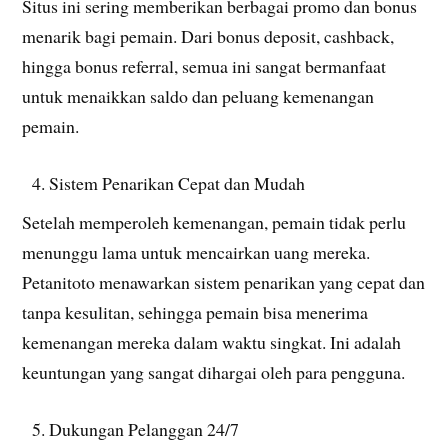
Situs ini sering memberikan berbagai promo dan bonus
menarik bagi pemain. Dari bonus deposit, cashback,
hingga bonus referral, semua ini sangat bermanfaat
untuk menaikkan saldo dan peluang kemenangan
pemain.
Sistem Penarikan Cepat dan Mudah
Setelah memperoleh kemenangan, pemain tidak perlu
menunggu lama untuk mencairkan uang mereka.
Petanitoto menawarkan sistem penarikan yang cepat dan
tanpa kesulitan, sehingga pemain bisa menerima
kemenangan mereka dalam waktu singkat. Ini adalah
keuntungan yang sangat dihargai oleh para pengguna.
Dukungan Pelanggan 24/7