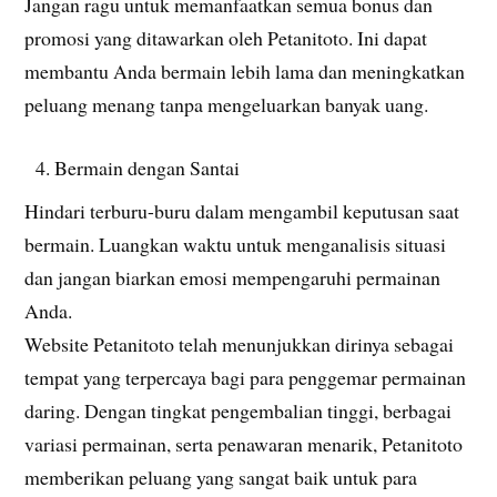
Jangan ragu untuk memanfaatkan semua bonus dan
promosi yang ditawarkan oleh Petanitoto. Ini dapat
membantu Anda bermain lebih lama dan meningkatkan
peluang menang tanpa mengeluarkan banyak uang.
Bermain dengan Santai
Hindari terburu-buru dalam mengambil keputusan saat
bermain. Luangkan waktu untuk menganalisis situasi
dan jangan biarkan emosi mempengaruhi permainan
Anda.
Website Petanitoto telah menunjukkan dirinya sebagai
tempat yang terpercaya bagi para penggemar permainan
daring. Dengan tingkat pengembalian tinggi, berbagai
variasi permainan, serta penawaran menarik, Petanitoto
memberikan peluang yang sangat baik untuk para