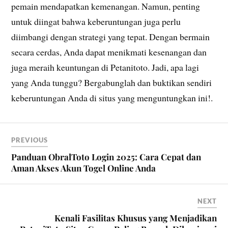
pemain mendapatkan kemenangan. Namun, penting
untuk diingat bahwa keberuntungan juga perlu
diimbangi dengan strategi yang tepat. Dengan bermain
secara cerdas, Anda dapat menikmati kesenangan dan
juga meraih keuntungan di Petanitoto. Jadi, apa lagi
yang Anda tunggu? Bergabunglah dan buktikan sendiri
keberuntungan Anda di situs yang menguntungkan ini!.
PREVIOUS
Panduan ObralToto Login 2025: Cara Cepat dan
Aman Akses Akun Togel Online Anda
NEXT
Kenali Fasilitas Khusus yang Menjadikan