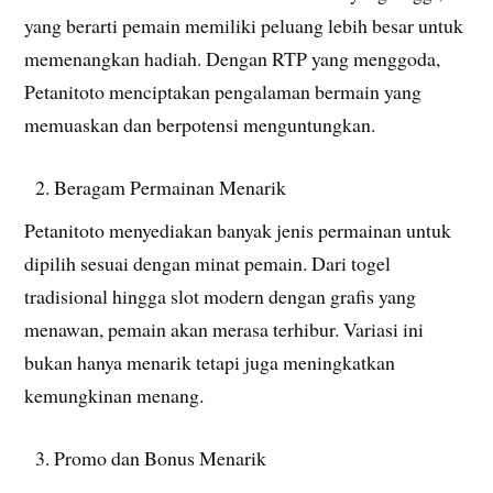
yang berarti pemain memiliki peluang lebih besar untuk
memenangkan hadiah. Dengan RTP yang menggoda,
Petanitoto menciptakan pengalaman bermain yang
memuaskan dan berpotensi menguntungkan.
Beragam Permainan Menarik
Petanitoto menyediakan banyak jenis permainan untuk
dipilih sesuai dengan minat pemain. Dari togel
tradisional hingga slot modern dengan grafis yang
menawan, pemain akan merasa terhibur. Variasi ini
bukan hanya menarik tetapi juga meningkatkan
kemungkinan menang.
Promo dan Bonus Menarik