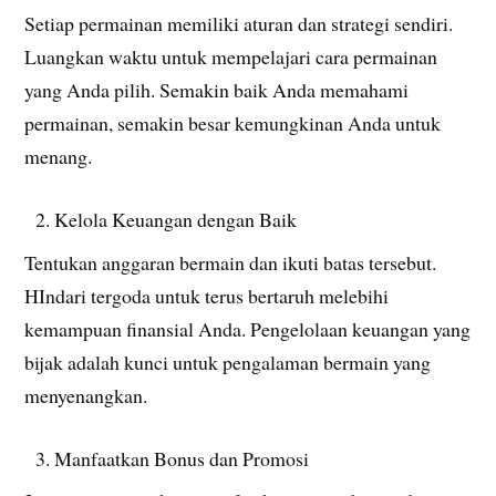
Setiap permainan memiliki aturan dan strategi sendiri.
Luangkan waktu untuk mempelajari cara permainan
yang Anda pilih. Semakin baik Anda memahami
permainan, semakin besar kemungkinan Anda untuk
menang.
Kelola Keuangan dengan Baik
Tentukan anggaran bermain dan ikuti batas tersebut.
HIndari tergoda untuk terus bertaruh melebihi
kemampuan finansial Anda. Pengelolaan keuangan yang
bijak adalah kunci untuk pengalaman bermain yang
menyenangkan.
Manfaatkan Bonus dan Promosi