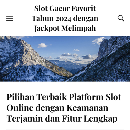
Slot Gacor Favorit
Tahun 2024 dengan
Jackpot Melimpah
Pilihan Terbaik Platform Slot
Online dengan Keamanan
Terjamin dan Fitur Lengkap