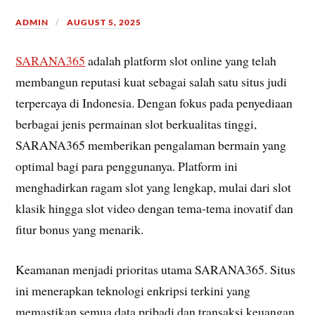
ADMIN
AUGUST 5, 2025
SARANA365
adalah platform slot online yang telah
membangun reputasi kuat sebagai salah satu situs judi
terpercaya di Indonesia. Dengan fokus pada penyediaan
berbagai jenis permainan slot berkualitas tinggi,
SARANA365 memberikan pengalaman bermain yang
optimal bagi para penggunanya. Platform ini
menghadirkan ragam slot yang lengkap, mulai dari slot
klasik hingga slot video dengan tema-tema inovatif dan
fitur bonus yang menarik.
Keamanan menjadi prioritas utama SARANA365. Situs
ini menerapkan teknologi enkripsi terkini yang
memastikan semua data pribadi dan transaksi keuangan