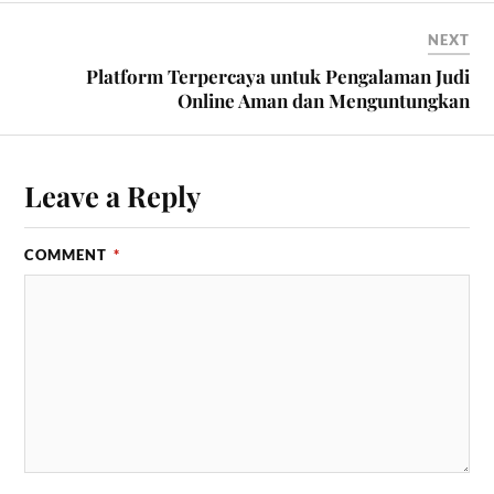
NEXT
Platform Terpercaya untuk Pengalaman Judi
Online Aman dan Menguntungkan
Leave a Reply
COMMENT
*