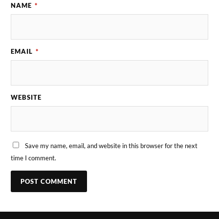
NAME
*
EMAIL
*
WEBSITE
Save my name, email, and website in this browser for the next
time I comment.