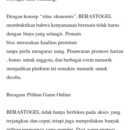
Dengan konsep “situs ekonomis”, BERASTOGEL
membuktikan bahwa kenyamanan bermain tidak harus
dengan biaya yang selangit. Pemain
bisa merasakan kualitas premium
tanpa perlu menguras uang. Penawaran promosi harian
, bonus untuk anggota, dan berbagai event menarik
menjadikan platform ini semakin menarik untuk
dicoba.
Beragam Pilihan Game Online
BERASTOGEL tidak hanya berfokus pada akses yang
terjangkau dan cepat, tetapi juga menyediakan banyak
pilihan permainan yang populer. Dari game strategi,