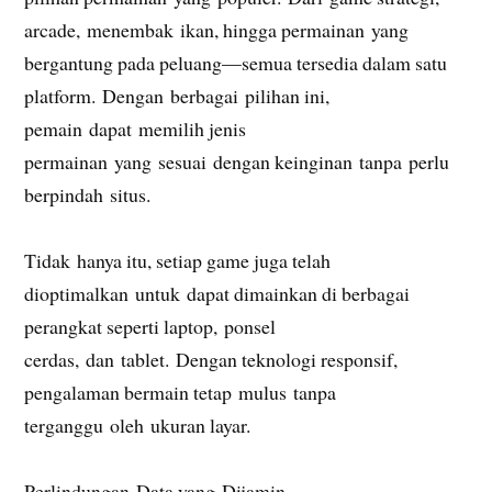
arcade, menembak ikan, hingga permainan yang
bergantung pada peluang—semua tersedia dalam satu
platform. Dengan berbagai pilihan ini,
pemain dapat memilih jenis
permainan yang sesuai dengan keinginan tanpa perlu
berpindah situs.
Tidak hanya itu, setiap game juga telah
dioptimalkan untuk dapat dimainkan di berbagai
perangkat seperti laptop, ponsel
cerdas, dan tablet. Dengan teknologi responsif,
pengalaman bermain tetap mulus tanpa
terganggu oleh ukuran layar.
Perlindungan Data yang Dijamin