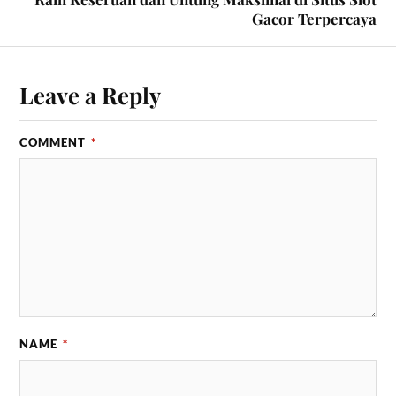
Gacor Terpercaya
Leave a Reply
COMMENT
*
NAME
*