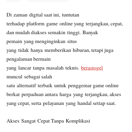
Di zaman digital saat ini, tuntutan
terhadap platform game online yang terjangkau, cepat,
dan mudah diakses semakin tinggi. Banyak
pemain yang menginginkan situs
yang tidak hanya memberikan hiburan, tetapi juga
pengalaman bermain
yang lancar tanpa masalah teknis.
berastogel
muncul sebagai salah
satu alternatif terbaik untuk penggemar game online
berkat perpaduan antara harga yang terjangkau, akses
yang cepat, serta pelayanan yang handal setiap saat.
Akses Sangat Cepat Tanpa Komplikasi