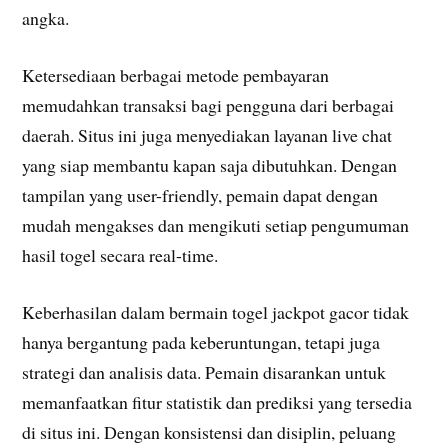
angka.
Ketersediaan berbagai metode pembayaran
memudahkan transaksi bagi pengguna dari berbagai
daerah. Situs ini juga menyediakan layanan live chat
yang siap membantu kapan saja dibutuhkan. Dengan
tampilan yang user-friendly, pemain dapat dengan
mudah mengakses dan mengikuti setiap pengumuman
hasil togel secara real-time.
Keberhasilan dalam bermain togel jackpot gacor tidak
hanya bergantung pada keberuntungan, tetapi juga
strategi dan analisis data. Pemain disarankan untuk
memanfaatkan fitur statistik dan prediksi yang tersedia
di situs ini. Dengan konsistensi dan disiplin, peluang