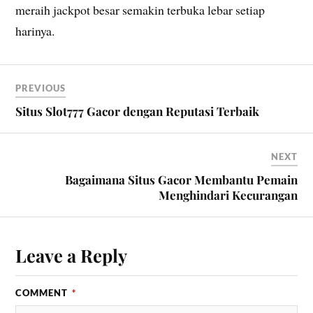
meraih jackpot besar semakin terbuka lebar setiap
harinya.
PREVIOUS
Situs Slot777 Gacor dengan Reputasi Terbaik
NEXT
Bagaimana Situs Gacor Membantu Pemain
Menghindari Kecurangan
Leave a Reply
COMMENT
*