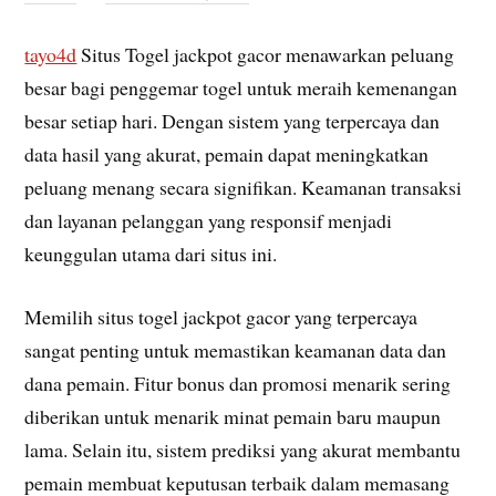
tayo4d
Situs Togel jackpot gacor menawarkan peluang
besar bagi penggemar togel untuk meraih kemenangan
besar setiap hari. Dengan sistem yang terpercaya dan
data hasil yang akurat, pemain dapat meningkatkan
peluang menang secara signifikan. Keamanan transaksi
dan layanan pelanggan yang responsif menjadi
keunggulan utama dari situs ini.
Memilih situs togel jackpot gacor yang terpercaya
sangat penting untuk memastikan keamanan data dan
dana pemain. Fitur bonus dan promosi menarik sering
diberikan untuk menarik minat pemain baru maupun
lama. Selain itu, sistem prediksi yang akurat membantu
pemain membuat keputusan terbaik dalam memasang