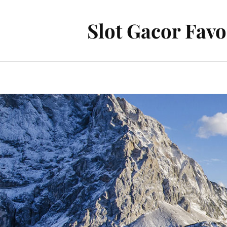
Slot Gacor Fav