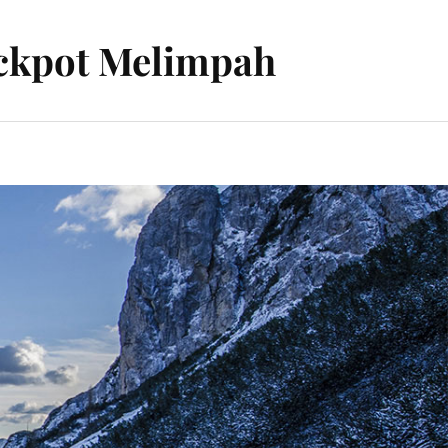
ackpot Melimpah