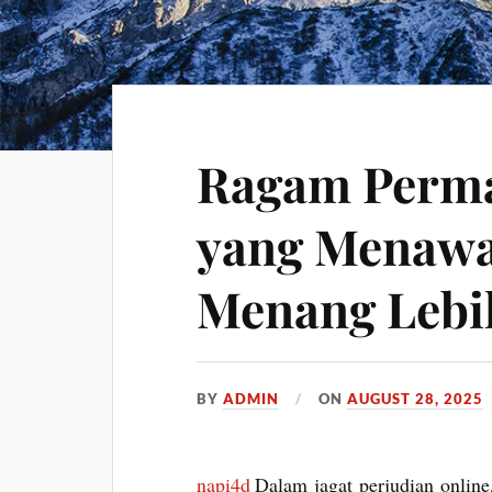
Ragam Perma
yang Menawa
Menang Lebi
BY
ADMIN
ON
AUGUST 28, 2025
napi4d
Dalam jagat perjudian online,