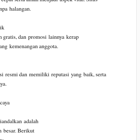
anpa halangan.
ik
 gratis, dan promosi lainnya kerap
uang kemenangan anggota.
i resmi dan memiliki reputasi yang baik, serta
ya.
rcaya
diandalkan adalah
 besar. Berikut
n: