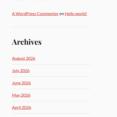
A WordPress Commenter
on
Hello world!
Archives
August 2026
July 2026
June 2026
May 2026
April 2026