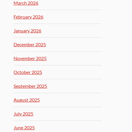
March 2026
February 2026
January 2026
December 2025
November 2025
October 2025
September 2025
August 2025
July 2025
June 2025