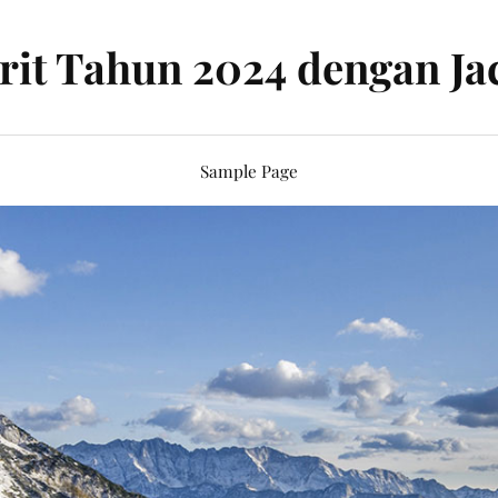
orit Tahun 2024 dengan J
Sample Page