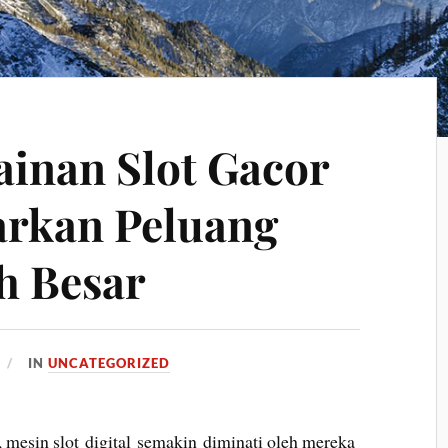
inan Slot Gacor
rkan Peluang
h Besar
IN
UNCATEGORIZED
 mesin slot digital semakin diminati oleh mereka