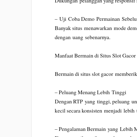
Dukungan pelanggan yang responsif
– Uji Coba Demo Permainan Sebelu
Banyak situs menawarkan mode dem
dengan uang sebenarnya.
Manfaat Bermain di Situs Slot Gacor
Bermain di situs slot gacor memberik
– Peluang Menang Lebih Tinggi
Dengan RTP yang tinggi, peluang u
kecil secara konsisten menjadi lebih 
– Pengalaman Bermain yang Lebih 