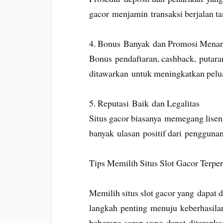
gacor menjamin transaksi berjalan t
4. Bonus Banyak dan Promosi Menar
Bonus pendaftaran, cashback, putaran
ditawarkan untuk meningkatkan pel
5. Reputasi Baik dan Legalitas
Situs gacor biasanya memegang lisens
banyak ulasan positif dari penggunan
Tips Memilih Situs Slot Gacor Terpe
Memilih situs slot gacor yang dapat 
langkah penting menuju keberhasilan
beberapa saran yang dapat diterapka