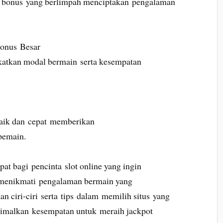
an bonus yang berlimpah menciptakan pengalaman
onus Besar
katkan modal bermain serta kesempatan
baik dan cepat memberikan
pemain.
pat bagi pencinta slot online yang ingin
menikmati pengalaman bermain yang
ciri-ciri serta tips dalam memilih situs yang
imalkan kesempatan untuk meraih jackpot