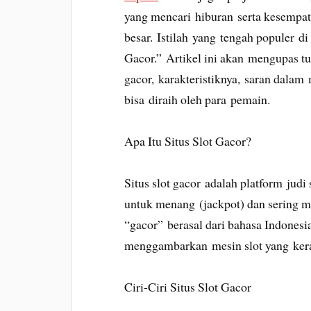
yang mencari hiburan serta kesempa
besar. Istilah yang tengah populer di
Gacor.” Artikel ini akan mengupas tun
gacor, karakteristiknya, saran dalam 
bisa diraih oleh para pemain.
Apa Itu Situs Slot Gacor?
Situs slot gacor adalah platform judi
untuk menang (jackpot) dan sering m
“gacor” berasal dari bahasa Indonesia 
menggambarkan mesin slot yang ke
Ciri-Ciri Situs Slot Gacor