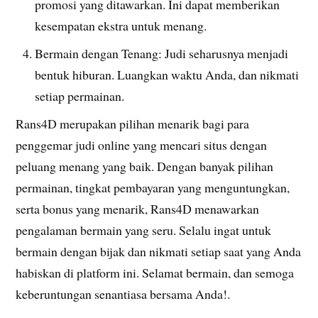
promosi yang ditawarkan. Ini dapat memberikan
kesempatan ekstra untuk menang.
Bermain dengan Tenang: Judi seharusnya menjadi
bentuk hiburan. Luangkan waktu Anda, dan nikmati
setiap permainan.
Rans4D merupakan pilihan menarik bagi para
penggemar judi online yang mencari situs dengan
peluang menang yang baik. Dengan banyak pilihan
permainan, tingkat pembayaran yang menguntungkan,
serta bonus yang menarik, Rans4D menawarkan
pengalaman bermain yang seru. Selalu ingat untuk
bermain dengan bijak dan nikmati setiap saat yang Anda
habiskan di platform ini. Selamat bermain, dan semoga
keberuntungan senantiasa bersama Anda!.