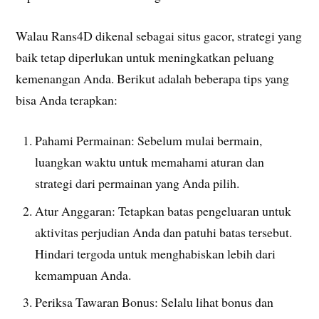
Walau Rans4D dikenal sebagai situs gacor, strategi yang
baik tetap diperlukan untuk meningkatkan peluang
kemenangan Anda. Berikut adalah beberapa tips yang
bisa Anda terapkan:
Pahami Permainan: Sebelum mulai bermain,
luangkan waktu untuk memahami aturan dan
strategi dari permainan yang Anda pilih.
Atur Anggaran: Tetapkan batas pengeluaran untuk
aktivitas perjudian Anda dan patuhi batas tersebut.
Hindari tergoda untuk menghabiskan lebih dari
kemampuan Anda.
Periksa Tawaran Bonus: Selalu lihat bonus dan