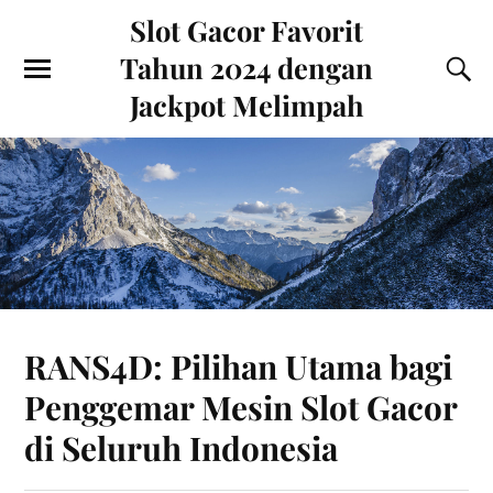
Slot Gacor Favorit
Tahun 2024 dengan
Jackpot Melimpah
RANS4D: Pilihan Utama bagi
Penggemar Mesin Slot Gacor
di Seluruh Indonesia