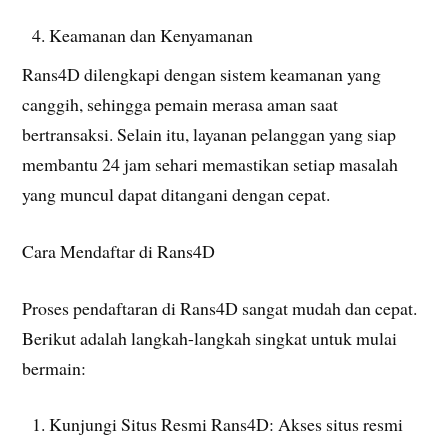
Keamanan dan Kenyamanan
Rans4D dilengkapi dengan sistem keamanan yang
canggih, sehingga pemain merasa aman saat
bertransaksi. Selain itu, layanan pelanggan yang siap
membantu 24 jam sehari memastikan setiap masalah
yang muncul dapat ditangani dengan cepat.
Cara Mendaftar di Rans4D
Proses pendaftaran di Rans4D sangat mudah dan cepat.
Berikut adalah langkah-langkah singkat untuk mulai
bermain:
Kunjungi Situs Resmi Rans4D: Akses situs resmi