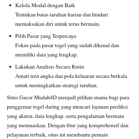
Kelola Modal dengan Baik
Tentukan batas taruhan harian dan hindari
memaksakan diri untuk terus bermain.
Pilih Pasar yang Terpercaya
Fokus pada pasar togel yang sudah dikenal dan
memiliki data yang lengkap.
Lakukan Analisis Secara Rutin
Amati tren angka dan pola keluaran secara berkala
untuk meningkatkan strategi taruhan.
Situs Gacor Mudah4D menjadi pilihan utama bagi para
penggemar togel daring yang mencari layanan prediksi
yang akurat, data lengkap, serta pengalaman bermain
yang memuaskan. Dengan fitur yang komprehensif dan
pelayanan terbaik, situs ini membantu pemain