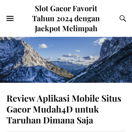
Slot Gacor Favorit
Tahun 2024 dengan
Jackpot Melimpah
Review Aplikasi Mobile Situs
Gacor Mudah4D untuk
Taruhan Dimana Saja