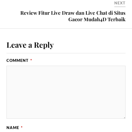
NEXT
Review Fitur Live Draw dan Live Chat di Situs
Gacor Mudah4D Terbaik
Leave a Reply
COMMENT
*
NAME
*