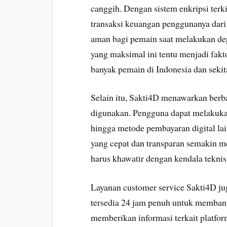
canggih. Dengan sistem enkripsi terk
transaksi keuangan penggunanya dari
aman bagi pemain saat melakukan de
yang maksimal ini tentu menjadi fak
banyak pemain di Indonesia dan sekit
Selain itu, Sakti4D menawarkan berb
digunakan. Pengguna dapat melakukan 
hingga metode pembayaran digital lai
yang cepat dan transparan semakin 
harus khawatir dengan kendala teknis 
Layanan customer service Sakti4D jug
tersedia 24 jam penuh untuk memban
memberikan informasi terkait platfo