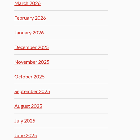
March 2026
February 2026
January 2026
December 2025
November 2025
October 2025
September 2025
August 2025
July 2025
June 2025