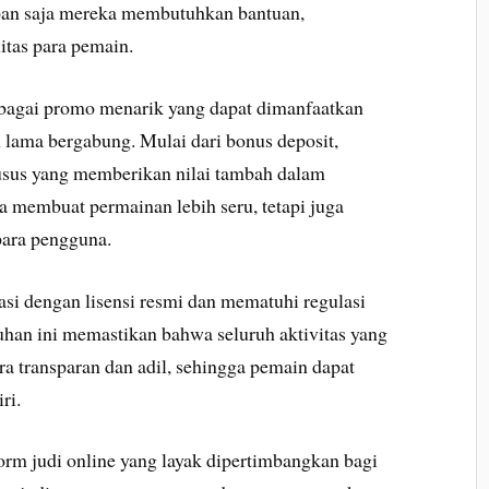
pan saja mereka membutuhkan bantuan,
itas para pemain.
rbagai promo menarik yang dapat dimanfaatkan
lama bergabung. Mulai dari bonus deposit,
usus yang memberikan nilai tambah dalam
a membuat permainan lebih seru, tetapi juga
ara pengguna.
rasi dengan lisensi resmi dan mematuhi regulasi
uhan ini memastikan bahwa seluruh aktivitas yang
ra transparan dan adil, sehingga pemain dapat
ri.
orm judi online yang layak dipertimbangkan bagi