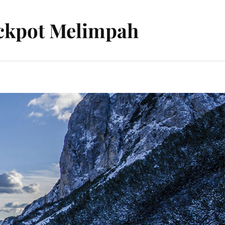
ackpot Melimpah