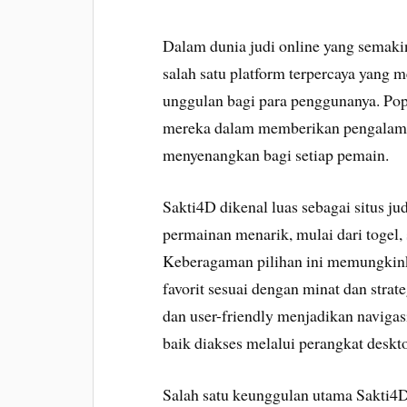
Dalam dunia judi online yang semak
salah satu platform terpercaya yang
unggulan bagi para penggunanya. Pop
mereka dalam memberikan pengalama
menyenangkan bagi setiap pemain.
Sakti4D dikenal luas sebagai situs ju
permainan menarik, mulai dari togel, 
Keberagaman pilihan ini memungkin
favorit sesuai dengan minat dan stra
dan user-friendly menjadikan navigas
baik diakses melalui perangkat desk
Salah satu keunggulan utama Sakti4