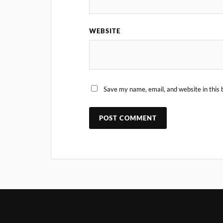
WEBSITE
Save my name, email, and website in this 