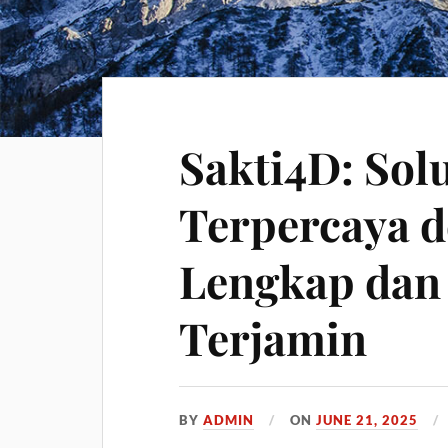
Sakti4D: Solu
Terpercaya d
Lengkap dan
Terjamin
BY
ADMIN
ON
JUNE 21, 2025