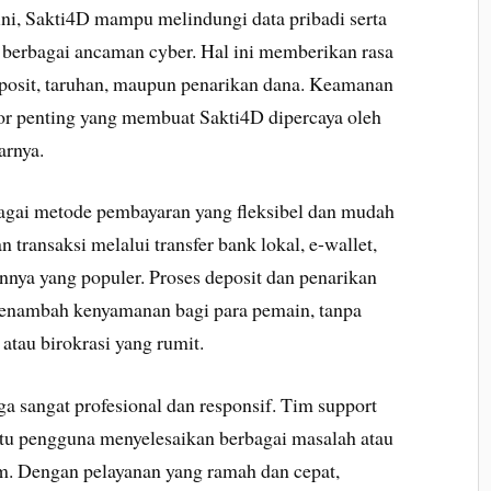
ini, Sakti4D mampu melindungi data pribadi serta
 berbagai ancaman cyber. Hal ini memberikan rasa
posit, taruhan, maupun penarikan dana. Keamanan
tor penting yang membuat Sakti4D dipercaya oleh
arnya.
agai metode pembayaran yang fleksibel dan mudah
transaksi melalui transfer bank lokal, e-wallet,
nnya yang populer. Proses deposit dan penarikan
menambah kenyamanan bagi para pemain, tanpa
atau birokrasi yang rumit.
a sangat profesional dan responsif. Tim support
tu pengguna menyelesaikan berbagai masalah atau
rm. Dengan pelayanan yang ramah dan cepat,