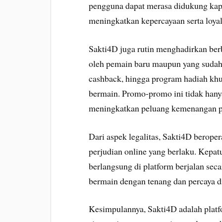
pengguna dapat merasa didukung ka
meningkatkan kepercayaan serta loyal
Sakti4D juga rutin menghadirkan be
oleh pemain baru maupun yang sudah 
cashback, hingga program hadiah kh
bermain. Promo-promo ini tidak hany
meningkatkan peluang kemenangan p
Dari aspek legalitas, Sakti4D berope
perjudian online yang berlaku. Kepat
berlangsung di platform berjalan seca
bermain dengan tenang dan percaya di
Kesimpulannya, Sakti4D adalah platf