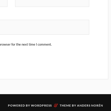
browser for the next time I comment.
&
POWERED BY
WORDPRESS
THEME BY
ANDERS NORÉN