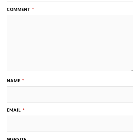
COMMENT
*
NAME
*
EMAIL
*
WEBSITE