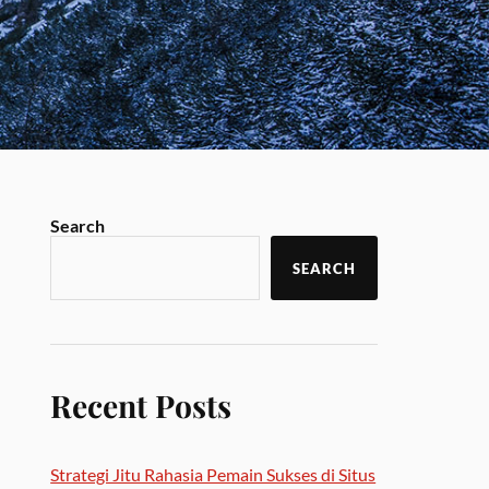
Search
SEARCH
Recent Posts
Strategi Jitu Rahasia Pemain Sukses di Situs