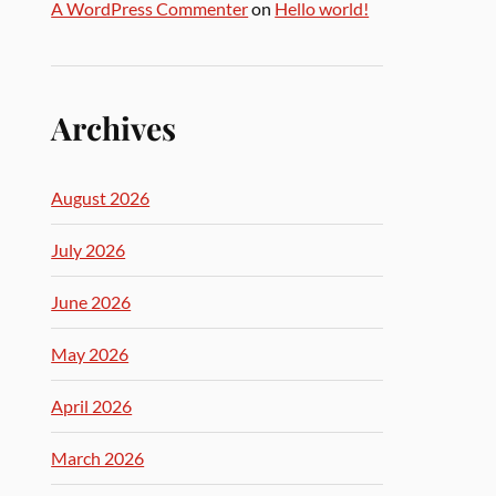
A WordPress Commenter
on
Hello world!
Archives
August 2026
July 2026
June 2026
May 2026
April 2026
March 2026