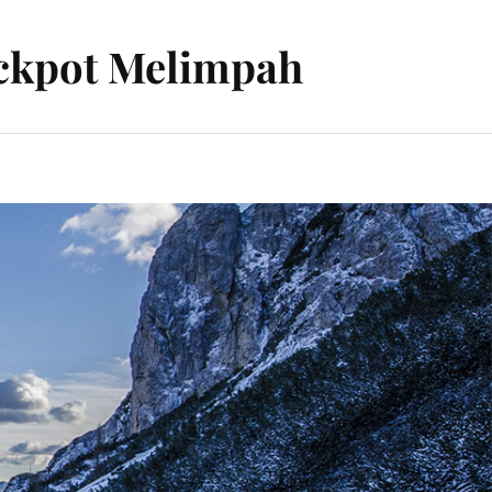
ackpot Melimpah