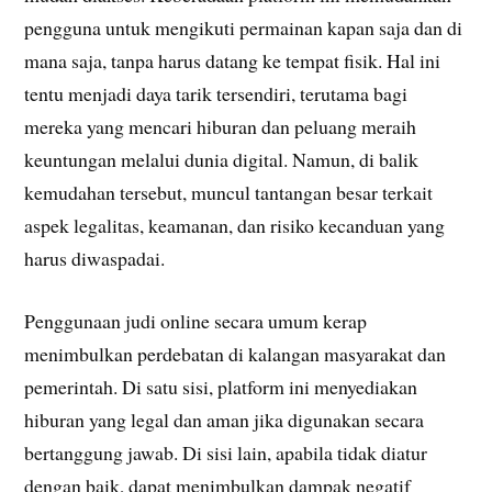
pengguna untuk mengikuti permainan kapan saja dan di
mana saja, tanpa harus datang ke tempat fisik. Hal ini
tentu menjadi daya tarik tersendiri, terutama bagi
mereka yang mencari hiburan dan peluang meraih
keuntungan melalui dunia digital. Namun, di balik
kemudahan tersebut, muncul tantangan besar terkait
aspek legalitas, keamanan, dan risiko kecanduan yang
harus diwaspadai.
Penggunaan judi online secara umum kerap
menimbulkan perdebatan di kalangan masyarakat dan
pemerintah. Di satu sisi, platform ini menyediakan
hiburan yang legal dan aman jika digunakan secara
bertanggung jawab. Di sisi lain, apabila tidak diatur
dengan baik, dapat menimbulkan dampak negatif