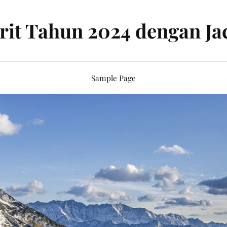
orit Tahun 2024 dengan J
Sample Page