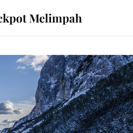
ackpot Melimpah