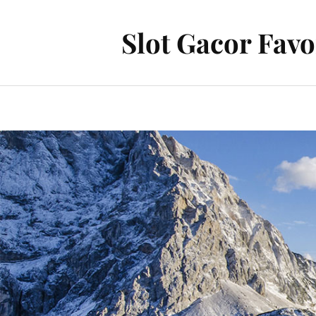
Slot Gacor Fav