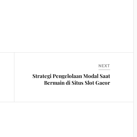
NEXT
Strategi Pengelolaan Modal Saat
Bermain di Situs Slot Gacor