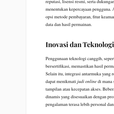
reputasi, lisensi resmi, serta dukung
menentukan kepercayaan pengguna. A
opsi metode pembayaran, fitur keaman
data dan hasil permainan.
Inovasi dan Teknolog
Penggunaan teknologi canggih, seper
bersertifikasi, memastikan hasil perm
Selain itu, integrasi antarmuka yang
dapat menikmati
judi online
di mana 
tampilan atau kecepatan akses. Bebe
dinamis yang disesuaikan dengan pro
pengalaman terasa lebih personal dan