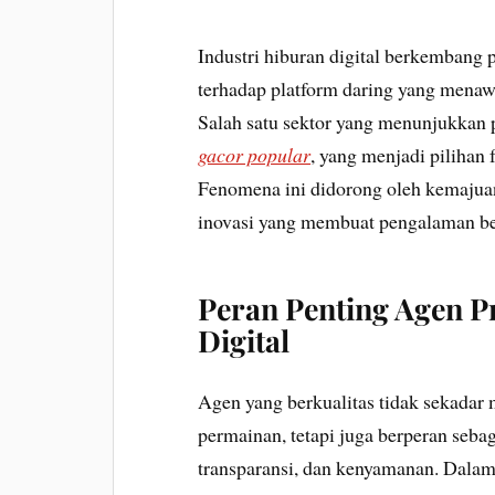
Industri hiburan digital berkembang 
terhadap platform daring yang mena
Salah satu sektor yang menunjukkan 
gacor popular
, yang menjadi pilihan
Fenomena ini didorong oleh kemajuan
inovasi yang membuat pengalaman be
Peran Penting Agen P
Digital
Agen yang berkualitas tidak sekadar 
permainan, tetapi juga berperan seb
transparansi, dan kenyamanan. Dala