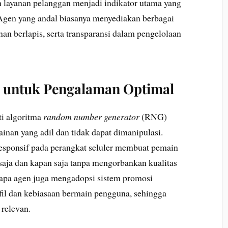
an layanan pelanggan menjadi indikator utama yang
gen yang andal biasanya menyediakan berbagai
an berlapis, serta transparansi dalam pengelolaan
i untuk Pengalaman Optimal
ti algoritma
random number generator
(RNG)
ainan yang adil dan tidak dapat dimanipulasi.
 responsif pada perangkat seluler membuat pemain
saja dan kapan saja tanpa mengorbankan kualitas
rapa agen juga mengadopsi sistem promosi
fil dan kebiasaan bermain pengguna, sehingga
 relevan.