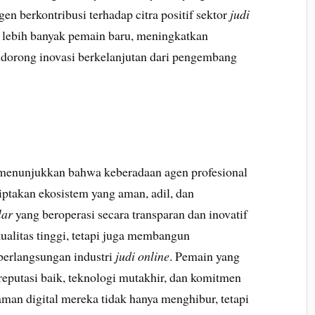
en berkontribusi terhadap citra positif sektor
judi
k lebih banyak pemain baru, meningkatkan
endorong inovasi berkelanjutan dari pengembang
menunjukkan bahwa keberadaan agen profesional
takan ekosistem yang aman, adil, dan
lar
yang beroperasi secara transparan dan inovatif
ualitas tinggi, tetapi juga membangun
berlangsungan industri
judi online
. Pemain yang
eputasi baik, teknologi mutakhir, dan komitmen
man digital mereka tidak hanya menghibur, tetapi