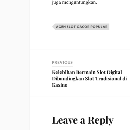
juga menguntungkan.
AGEN SLOT GACOR POPULAR
PREVIOUS
Kelebihan Bermain Slot Digital
Dibandingkan Slot Tradisional di
Kasino
Leave a Reply