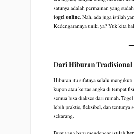
satunya adalah permainan yang sudah 
togel online
. Nah, ada juga istilah y
Kedengarannya unik, ya? Yuk kita baha
Dari Hiburan Tradisional 
Hiburan itu sifatnya selalu mengikuti
kupon atau kertas angka di tempat fis
semua bisa diakses dari rumah. Toge
lebih praktis, fleksibel, dan tentunya
sekarang.
ber
Buat yang baru mendengar istilah