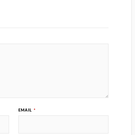
EMAIL
*