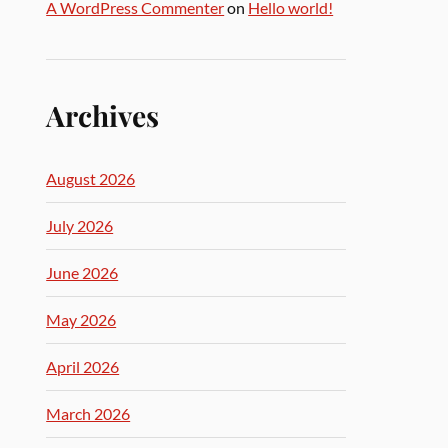
A WordPress Commenter
on
Hello world!
Archives
August 2026
July 2026
June 2026
May 2026
April 2026
March 2026