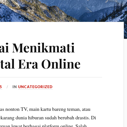
tai Menikmati
tal Era Online
5
IN
UNCATEGORIZED
as nonton TV, main kartu bareng teman, atau
karang dunia hiburan sudah berubah drastis. Di
eruan lewat berbagai platform online. Salah