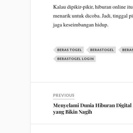
Kalau dipikir-pikir, hiburan online it
menarik untuk dicoba. Jadi, tinggal pi
jaga keseimbangan hidup.
BERAS TOGEL
BERASTOGEL
BERA
BERASTOGEL LOGIN
PREVIOUS
Menyelami Dunia Hiburan Digital
yang Bikin Nagih