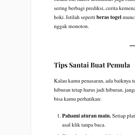
sering berbagi prediksi, cerita keme
beras togel
hoki. Istilah seperti
muncul
nggak monoton.
Tips Santai Buat Pemula
Kalau kamu penasaran, ada baiknya te
hiburan tetap harus jadi hiburan, ja
bisa kamu perhatikan:
Pahami aturan main.
Setiap plat
asal klik tanpa baca.