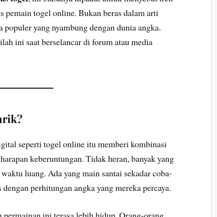
 pemain togel online. Bukan beras dalam arti
kata populer yang nyambung dengan dunia angka.
ilah ini saat berselancar di forum atau media
arik?
gital seperti togel online itu memberi kombinasi
aja harapan keberuntungan. Tidak heran, banyak yang
 waktu luang. Ada yang main santai sekadar coba-
us dengan perhitungan angka yang mereka percaya.
in permainan ini terasa lebih hidup. Orang-orang