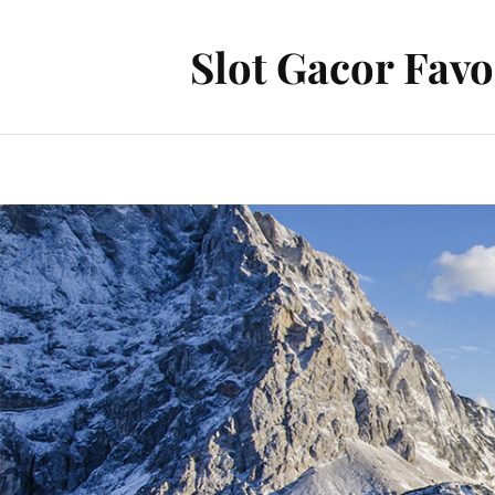
Slot Gacor Fav