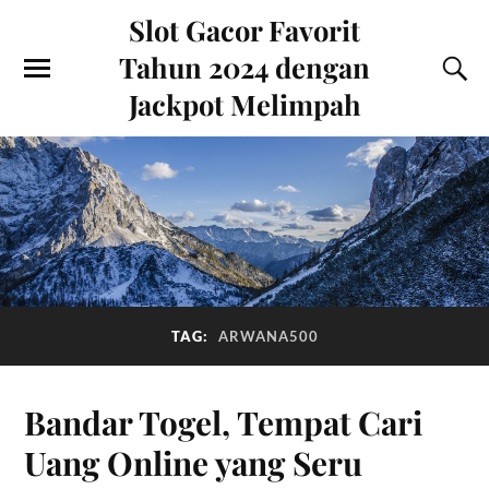
Slot Gacor Favorit
Tahun 2024 dengan
Jackpot Melimpah
TAG:
ARWANA500
Bandar Togel, Tempat Cari
Uang Online yang Seru