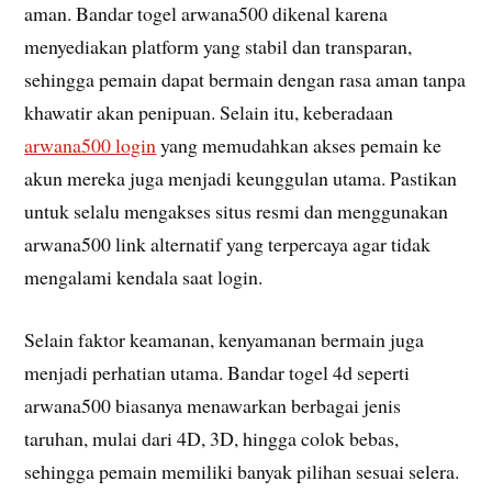
aman. Bandar togel arwana500 dikenal karena
menyediakan platform yang stabil dan transparan,
sehingga pemain dapat bermain dengan rasa aman tanpa
khawatir akan penipuan. Selain itu, keberadaan
arwana500 login
yang memudahkan akses pemain ke
akun mereka juga menjadi keunggulan utama. Pastikan
untuk selalu mengakses situs resmi dan menggunakan
arwana500 link alternatif yang terpercaya agar tidak
mengalami kendala saat login.
Selain faktor keamanan, kenyamanan bermain juga
menjadi perhatian utama. Bandar togel 4d seperti
arwana500 biasanya menawarkan berbagai jenis
taruhan, mulai dari 4D, 3D, hingga colok bebas,
sehingga pemain memiliki banyak pilihan sesuai selera.