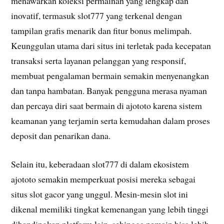
menawarkan koleksi permainan yang lengkap dan
inovatif, termasuk slot777 yang terkenal dengan
tampilan grafis menarik dan fitur bonus melimpah.
Keunggulan utama dari situs ini terletak pada kecepatan
transaksi serta layanan pelanggan yang responsif,
membuat pengalaman bermain semakin menyenangkan
dan tanpa hambatan. Banyak pengguna merasa nyaman
dan percaya diri saat bermain di ajototo karena sistem
keamanan yang terjamin serta kemudahan dalam proses
deposit dan penarikan dana.
Selain itu, keberadaan slot777 di dalam ekosistem
ajototo semakin memperkuat posisi mereka sebagai
situs slot gacor yang unggul. Mesin-mesin slot ini
dikenal memiliki tingkat kemenangan yang lebih tinggi
dibandingkan platform lain, sehingga pemain bisa lebih