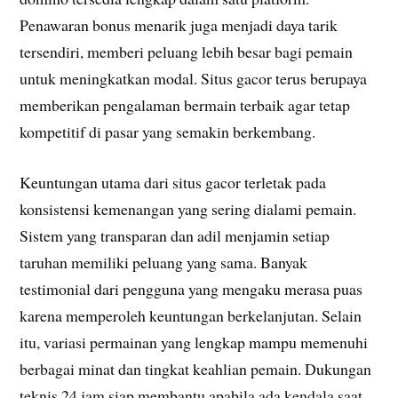
Penawaran bonus menarik juga menjadi daya tarik
tersendiri, memberi peluang lebih besar bagi pemain
untuk meningkatkan modal. Situs gacor terus berupaya
memberikan pengalaman bermain terbaik agar tetap
kompetitif di pasar yang semakin berkembang.
Keuntungan utama dari situs gacor terletak pada
konsistensi kemenangan yang sering dialami pemain.
Sistem yang transparan dan adil menjamin setiap
taruhan memiliki peluang yang sama. Banyak
testimonial dari pengguna yang mengaku merasa puas
karena memperoleh keuntungan berkelanjutan. Selain
itu, variasi permainan yang lengkap mampu memenuhi
berbagai minat dan tingkat keahlian pemain. Dukungan
teknis 24 jam siap membantu apabila ada kendala saat