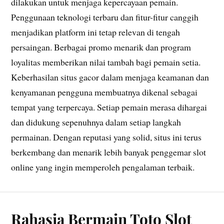
dilakukan untuk menjaga kepercayaan pemain.
Penggunaan teknologi terbaru dan fitur-fitur canggih
menjadikan platform ini tetap relevan di tengah
persaingan. Berbagai promo menarik dan program
loyalitas memberikan nilai tambah bagi pemain setia.
Keberhasilan situs gacor dalam menjaga keamanan dan
kenyamanan pengguna membuatnya dikenal sebagai
tempat yang terpercaya. Setiap pemain merasa dihargai
dan didukung sepenuhnya dalam setiap langkah
permainan. Dengan reputasi yang solid, situs ini terus
berkembang dan menarik lebih banyak penggemar slot
online yang ingin memperoleh pengalaman terbaik.
Rahasia Bermain Toto Slot