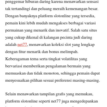
penggemar hiburan daring karena menawarkan sensasi
tak tertandingi dan peluang meraih kemenangan besar.
Dengan banyaknya platform slotonline yang tersedia,
pemain kini lebih mudah mengakses berbagai variasi
permainan yang menarik dan inovatif. Salah satu situs
yang cukup dikenal di kalangan pecinta judi daring
adalah
net77
, menawarkan koleksi slot yang lengkap
dengan fitur menarik dan bonus melimpah.
Keberagaman tema serta tingkat volatilitas yang
bervariasi memberikan pengalaman bermain yang
memuaskan dan tidak monoton, sehingga pemain dapat
menyesuaikan pilihan sesuai preferensi masing-masing.
Selain menawarkan tampilan grafis yang memukau,
platform slotonline seperti net77 juga mengedepankan