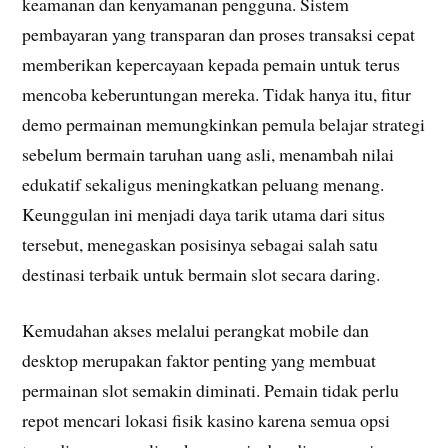
keamanan dan kenyamanan pengguna. Sistem
pembayaran yang transparan dan proses transaksi cepat
memberikan kepercayaan kepada pemain untuk terus
mencoba keberuntungan mereka. Tidak hanya itu, fitur
demo permainan memungkinkan pemula belajar strategi
sebelum bermain taruhan uang asli, menambah nilai
edukatif sekaligus meningkatkan peluang menang.
Keunggulan ini menjadi daya tarik utama dari situs
tersebut, menegaskan posisinya sebagai salah satu
destinasi terbaik untuk bermain slot secara daring.
Kemudahan akses melalui perangkat mobile dan
desktop merupakan faktor penting yang membuat
permainan slot semakin diminati. Pemain tidak perlu
repot mencari lokasi fisik kasino karena semua opsi