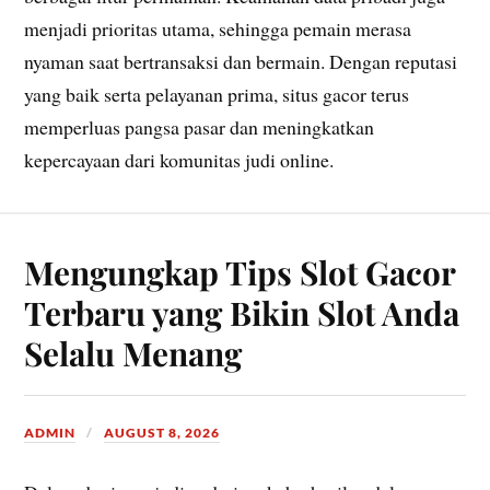
menjadi prioritas utama, sehingga pemain merasa
nyaman saat bertransaksi dan bermain. Dengan reputasi
yang baik serta pelayanan prima, situs gacor terus
memperluas pangsa pasar dan meningkatkan
kepercayaan dari komunitas judi online.
Mengungkap Tips Slot Gacor
Terbaru yang Bikin Slot Anda
Selalu Menang
ADMIN
AUGUST 8, 2026