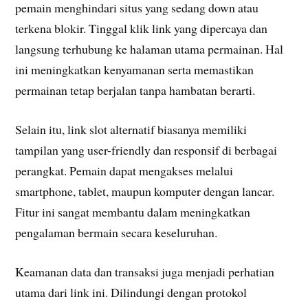
pemain menghindari situs yang sedang down atau
terkena blokir. Tinggal klik link yang dipercaya dan
langsung terhubung ke halaman utama permainan. Hal
ini meningkatkan kenyamanan serta memastikan
permainan tetap berjalan tanpa hambatan berarti.
Selain itu, link slot alternatif biasanya memiliki
tampilan yang user-friendly dan responsif di berbagai
perangkat. Pemain dapat mengakses melalui
smartphone, tablet, maupun komputer dengan lancar.
Fitur ini sangat membantu dalam meningkatkan
pengalaman bermain secara keseluruhan.
Keamanan data dan transaksi juga menjadi perhatian
utama dari link ini. Dilindungi dengan protokol