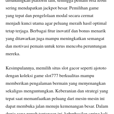
sering mendapatkan jackpot besar. Pemilihan game
yang tepat dan pengelolaan modal secara cermat
menjadi kunci utama agar peluang meraih hasil optimal
tetap terjaga. Berbagai fitur inovatif dan bonus menarik
yang ditawarkan juga mampu meningkatkan semangat
dan motivasi pemain untuk terus mencoba peruntungan
mereka.
Kesimpulannya, memilih situs slot gacor seperti ajototo
dengan koleksi game slot777 berkualitas mampu
memberikan pengalaman bermain yang menyenangkan
sekaligus menguntungkan. Keberanian dan strategi yang
tepat saat memanfaatkan peluang dari mesin-mesin ini
dapat membuka jalan menuju kemenangan besar. Dalam
dunia yang penuh tantangan ini, keberhasilan sering kali