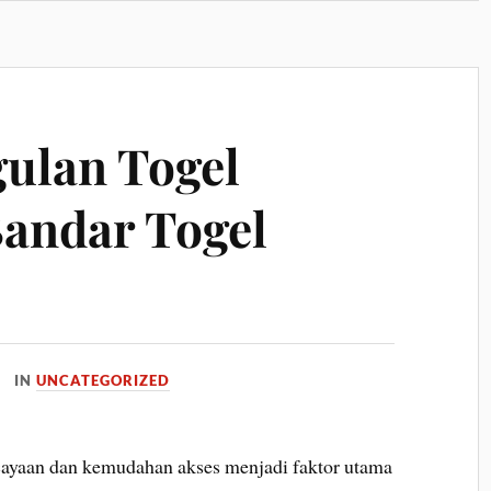
gulan Togel
Bandar Togel
IN
UNCATEGORIZED
cayaan dan kemudahan akses menjadi faktor utama