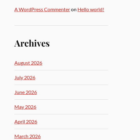
A WordPress Commenter
on
Hello world!
Archives
August 2026
July 2026
June 2026
May 2026
April 2026
March 2026