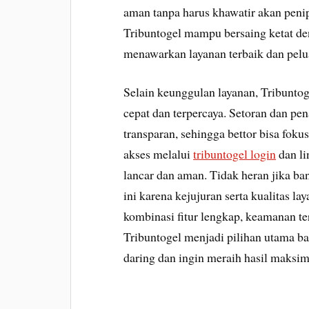
aman tanpa harus khawatir akan peni
Tribuntogel mampu bersaing ketat den
menawarkan layanan terbaik dan pe
Selain keunggulan layanan, Tribuntog
cepat dan terpercaya. Setoran dan pen
transparan, sehingga bettor bisa fok
akses melalui
tribuntogel login
dan li
lancar dan aman. Tidak heran jika ba
ini karena kejujuran serta kualitas l
kombinasi fitur lengkap, keamanan te
Tribuntogel menjadi pilihan utama b
daring dan ingin meraih hasil maksim