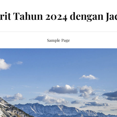
orit Tahun 2024 dengan J
Sample Page