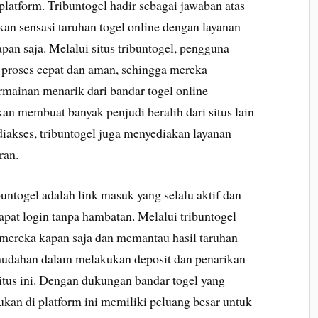
latform. Tribuntogel hadir sebagai jawaban atas
an sensasi taruhan togel online dengan layanan
pan saja. Melalui situs tribuntogel, pengguna
 proses cepat dan aman, sehingga mereka
rmainan menarik dari bandar togel online
an membuat banyak penjudi beralih dari situs lain
diakses, tribuntogel juga menyediakan layanan
ran.
untogel adalah link masuk yang selalu aktif dan
apat login tanpa hambatan. Melalui tribuntogel
mereka kapan saja dan memantau hasil taruhan
kemudahan dalam melakukan deposit dan penarikan
situs ini. Dengan dukungan bandar togel yang
kukan di platform ini memiliki peluang besar untuk