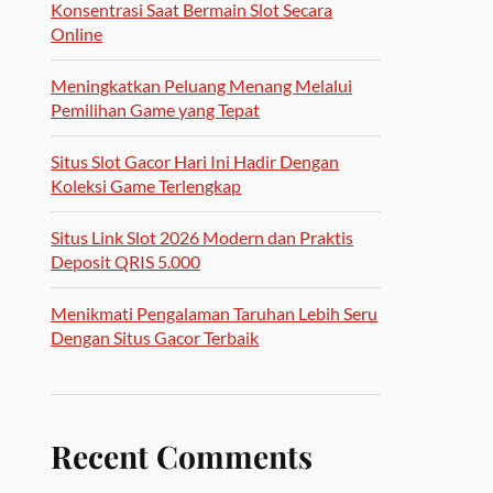
Konsentrasi Saat Bermain Slot Secara
Online
Meningkatkan Peluang Menang Melalui
Pemilihan Game yang Tepat
Situs Slot Gacor Hari Ini Hadir Dengan
Koleksi Game Terlengkap
Situs Link Slot 2026 Modern dan Praktis
Deposit QRIS 5.000
Menikmati Pengalaman Taruhan Lebih Seru
Dengan Situs Gacor Terbaik
Recent Comments