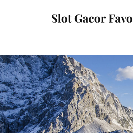
Slot Gacor Fav