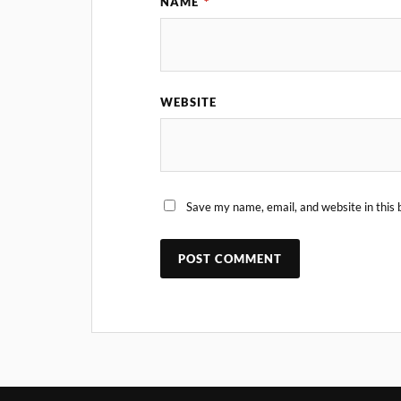
NAME
*
WEBSITE
Save my name, email, and website in this 