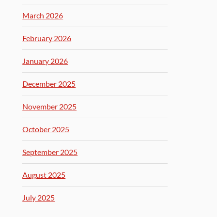
March 2026
February 2026
January 2026
December 2025
November 2025
October 2025
September 2025
August 2025
July 2025