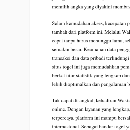
memilih angka yang diyakini membaw
Selain kemudahan akses, kecepatan pr
tambah dari platform ini. Melalui Wak
cepat tanpa harus menunggu lama, s
semakin besar. Keamanan data penggu
transaksi dan data pribadi terlindung
situs togel ini juga memudahkan pem
berkat fitur statistik yang lengkap 
lebih dioptimalkan dan pengalaman 
Tak dapat disangkal, kehadiran Wak
online. Dengan layanan yang lengkap
terpercaya, platform ini mampu bersa
internasional. Sebagai bandar togel y