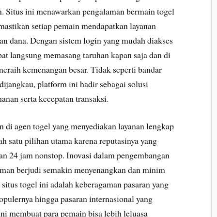
an. Situs ini menawarkan pengalaman bermain togel
mastikan setiap pemain mendapatkan layanan
gan dana. Dengan sistem login yang mudah diakses
pat langsung memasang taruhan kapan saja dan di
eraih kemenangan besar. Tidak seperti bandar
 dijangkau, platform ini hadir sebagai solusi
an serta kecepatan transaksi.
in di agen togel yang menyediakan layanan lengkap
ah satu pilihan utama karena reputasinya yang
gan 24 jam nonstop. Inovasi dalam pengembangan
alaman berjudi semakin menyenangkan dan minim
 situs togel ini adalah keberagaman pasaran yang
opulernya hingga pasaran internasional yang
ini membuat para pemain bisa lebih leluasa