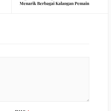
Menarik Berbagai Kalangan Pemain