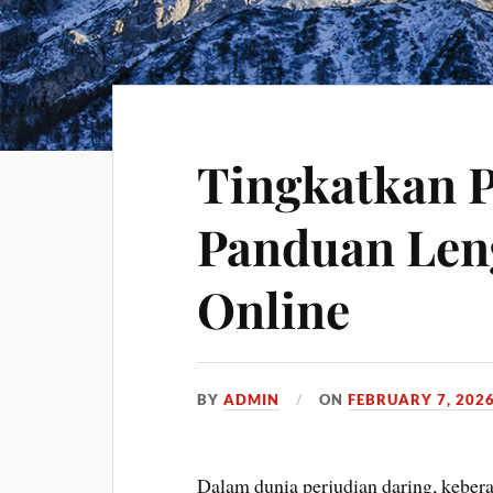
Tingkatkan P
Panduan Len
Online
BY
ADMIN
ON
FEBRUARY 7, 202
Dalam dunia perjudian daring, kebera