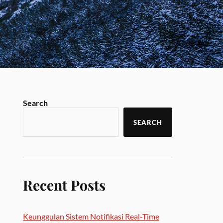
Search
SEARCH
Recent Posts
Keunggulan Sistem Notifikasi Real-Time