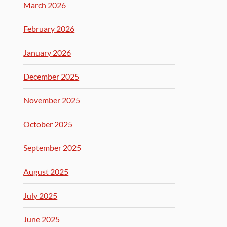
March 2026
February 2026
January 2026
December 2025
November 2025
October 2025
September 2025
August 2025
July 2025
June 2025