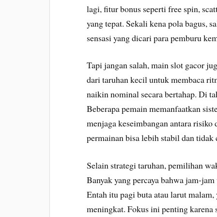
lagi, fitur bonus seperti free spin, s
yang tepat. Sekali kena pola bagus, sa
sensasi yang dicari para pemburu ke
Tapi jangan salah, main slot gacor j
dari taruhan kecil untuk membaca rit
naikin nominal secara bertahap. Di ta
Beberapa pemain memanfaatkan sis
menjaga keseimbangan antara risiko 
permainan bisa lebih stabil dan tidak
Selain strategi taruhan, pemilihan w
Banyak yang percaya bahwa jam-jam t
Entah itu pagi buta atau larut malam, 
meningkat. Fokus ini penting karena 