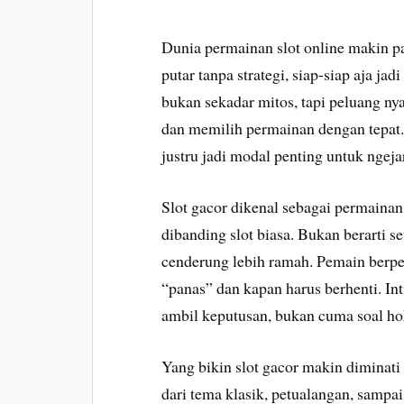
Dunia permainan slot online makin p
putar tanpa strategi, siap-siap aja j
bukan sekadar mitos, tapi peluang 
dan memilih permainan dengan tepat. D
justru jadi modal penting untuk ngej
Slot gacor dikenal sebagai permainan
dibanding slot biasa. Bukan berarti s
cenderung lebih ramah. Pemain berp
“panas” dan kapan harus berhenti. Int
ambil keputusan, bukan cuma soal ho
Yang bikin slot gacor makin diminati
dari tema klasik, petualangan, sampa