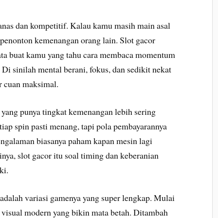
anas dan kompetitif. Kalau kamu masih main asal
adi penonton kemenangan orang lain. Slot gacor
nyata buat kamu yang tahu cara membaca momentum
i sinilah mental berani, fokus, dan sedikit nekat
ar cuan maksimal.
 yang punya tingkat kemenangan lebih sering
etiap spin pasti menang, tapi pola pembayarannya
engalaman biasanya paham kapan mesin lagi
inya, slot gacor itu soal timing dan keberanian
ki.
 adalah variasi gamenya yang super lengkap. Mulai
i visual modern yang bikin mata betah. Ditambah