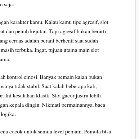
u saja.
gan karakter kamu. Kalau kamu tipe agresif, slot
at dan penuh kejutan. Tapi agresif bukan berarti
yang cerdas adalah berani berhenti saat sudah
 masih terbuka. Ingat, tujuan utama main slot
lama.
alah kontrol emosi. Banyak pemain kalah bukan
sinya tidak stabil. Saat kalah beberapa kali,
 Ini kesalahan klasik. Slot gacor justru lebih
an kepala dingin. Nikmati permainannya, baca
logika.
karena cocok untuk semua level pemain. Pemula bisa