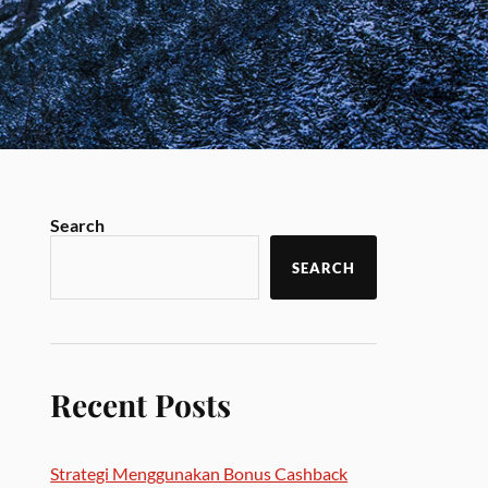
Search
SEARCH
Recent Posts
Strategi Menggunakan Bonus Cashback