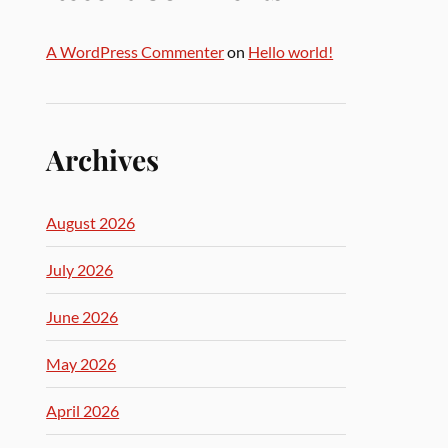
A WordPress Commenter
on
Hello world!
Archives
August 2026
July 2026
June 2026
May 2026
April 2026