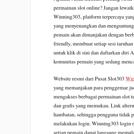
permainan slot online? Jangan lewa
Winning303, platform terpercaya yan
yang menyenangkan dan menguntungk
pemain akan dimanjakan dengan berba
friendly, membuat setiap sesi taruha
untuk klik di sini dan daftarkan dir
komunitas pemain yang sedang mencar
Website resmi dari Pusat Slot303
Win
yang memanjakan para penggemar judi
mengakses berbagai permainan slot t
dan grafis yang memukau. Link alterna
hambatan, sehingga pengguna tidak p
melakukan login. Winning303 login 
setiap pemain dapat langsung memul