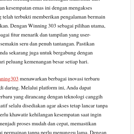
tkan kesempatan emas ini dengan mengakses
g telah terbukti memberikan pengalaman bermain
an. Dengan Winning 303 sebagai pilihan utama,
gai fitur menarik dan tampilan yang user-
n semakin seru dan penuh tantangan. Pastikan
i Anda sekarang juga untuk bergabung dengan
i peluang kemenangan besar setiap hari.
ning303
menawarkan berbagai inovasi terbaru
 daring. Melalui platform ini, Anda dapat
erbaru yang dirancang dengan teknologi canggih
tif selalu disediakan agar akses tetap lancar tanpa
erlu khawatir kehilangan kesempatan saat ingin
menjadi proses mudah dan cepat, memastikan
ai permainan tanpa perlu menunggu lama. Dengan