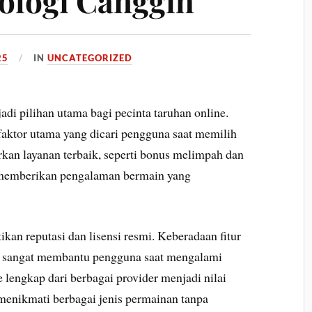
ologi Canggih
25
IN
UNCATEGORIZED
adi pilihan utama bagi pecinta taruhan online.
aktor utama yang dicari pengguna saat memilih
kan layanan terbaik, seperti bonus melimpah dan
h memberikan pengalaman bermain yang
kan reputasi dan lisensi resmi. Keberadaan fitur
am sangat membantu pengguna saat mengalami
e lengkap dari berbagai provider menjadi nilai
menikmati berbagai jenis permainan tanpa