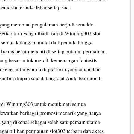
semakin terbuka lebar setiap saat.
i yang membuat pengalaman berjudi semakin
iap fitur yang dihadirkan di Winning303 slot
semua kalangan, mulai dari pemula hingga
bonus besar menanti di setiap putaran permainan,
ang besar untuk meraih kemenangan fantastis.
ih keberuntunganmu di platform yang aman dan
sar bisa kapan saja datang saat Anda bermain di
resmi Winning303 untuk menikmati semua
lewatkan berbagai promosi menarik yang hanya
, yang dikenal sebagai salah satu pemain utama
agai pilihan permainan slot303 terbaru dan akses