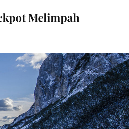
ackpot Melimpah