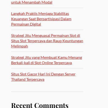
untuk Menambah Modal
Langkah Praktis Menjaga Stabilitas
Keuangan Saat Berpartisipasi Dalam
Permainan Digital
Strategi Jitu Menguasai Permainan Slot di
Situs Slot Terpercaya dan Raup Keuntungan
Melimpah
Strategi Jitu yang Membuat Kamu Menang
Berkali-kali di Slot Online Terpercaya
Situs Slot Gacor Hari Ini Dengan Server
Thailand Terpercaya
Recent Comments