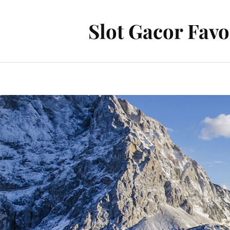
Slot Gacor Fav