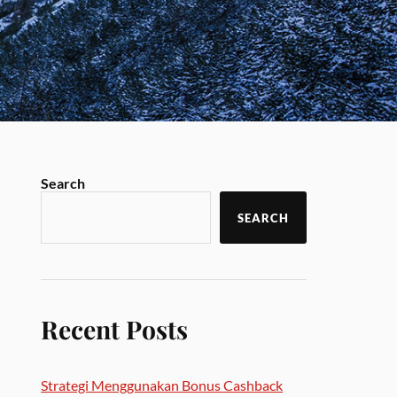
Search
SEARCH
Recent Posts
Strategi Menggunakan Bonus Cashback