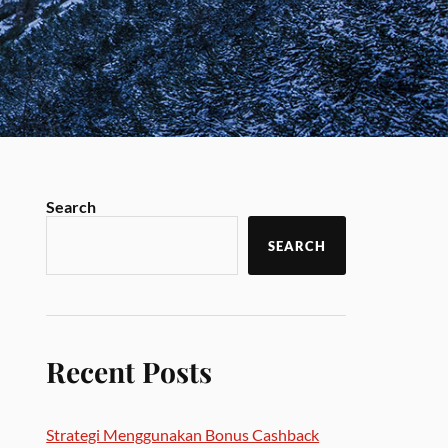
Search
SEARCH
Recent Posts
Strategi Menggunakan Bonus Cashback