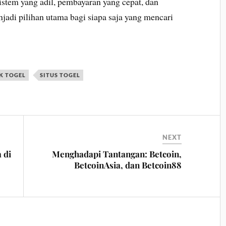
tem yang adil, pembayaran yang cepat, dan
di pilihan utama bagi siapa saja yang mencari
K TOGEL
SITUS TOGEL
NEXT
 di
Menghadapi Tantangan: Betcoin,
BetcoinAsia, dan Betcoin88