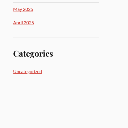
May 2025
April 2025
Categories
Uncategorized