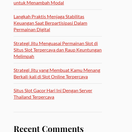
untuk Menambah Modal
Langkah Praktis Menjaga Stabilitas
Keuangan Saat Berpartisipasi Dalam
Permainan Digital
Strategi Jitu Menguasai Permainan Slot di
Situs Slot Terpercaya dan Raup Keuntungan
Melimpah
Strategi Jitu yang Membuat Kamu Menang
Berkali-kali di Slot Online Terpercaya
Situs Slot Gacor Hari Ini Dengan Server
Thailand Terpercaya
Recent Comments