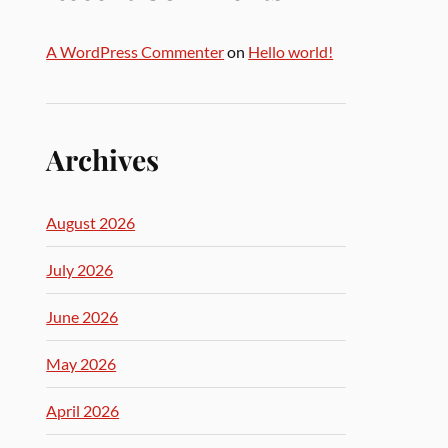
A WordPress Commenter
on
Hello world!
Archives
August 2026
July 2026
June 2026
May 2026
April 2026