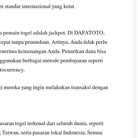
i standar internasional yang ketat.
ara pemain togel adalah jackpot. Di DAFATOTO,
pat tanpa penundaan. Artinya, Anda tidak perlu
enerima kemenangan Anda. Penarikan dana bisa
ggunakan berbagai metode pembayaran seperti
ptocurrency.
agi mereka yang ingin melakukan transaksi dengan
n togel terkenal dari seluruh dunia, seperti
 Taiwan, serta pasaran lokal Indonesia. Semua