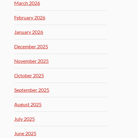
March 2026
February 2026
January 2026
December 2025
November 2025
October 2025
September 2025
August 2025
July 2025
June 2025