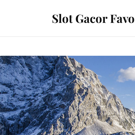
Slot Gacor Fav