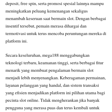
deposit, free spin, serta promosi spesial lainnya mampu
meningkatkan peluang kemenangan sekaligus
menambah keseruan saat bermain slot. Dengan berbagai
insentif tersebut, pemain merasa dihargai dan
termotivasi untuk terus mencoba peruntungan mereka di
platform ini.
Secara keseluruhan, mega188 menggabungkan
teknologi terbaru, keamanan tinggi, serta berbagai fitur
menarik yang membuat pengalaman bermain slot
menjadi lebih menyenangkan. Keberagaman permainan,
layanan pelanggan yang handal, dan sistem transaksi
yang efisien menjadikan platform ini pilihan utama bagi
pecinta slot online. Tidak mengherankan jika banyak
pengguna yang merasa puas dan terus kembali untuk