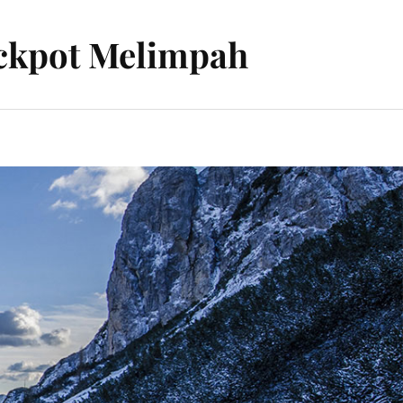
ackpot Melimpah