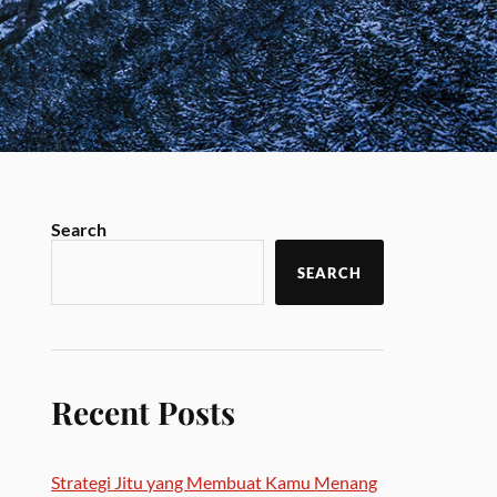
Search
SEARCH
Recent Posts
Strategi Jitu yang Membuat Kamu Menang