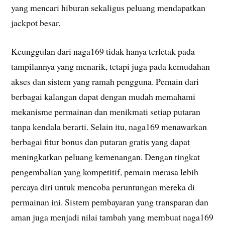
yang mencari hiburan sekaligus peluang mendapatkan
jackpot besar.
Keunggulan dari naga169 tidak hanya terletak pada
tampilannya yang menarik, tetapi juga pada kemudahan
akses dan sistem yang ramah pengguna. Pemain dari
berbagai kalangan dapat dengan mudah memahami
mekanisme permainan dan menikmati setiap putaran
tanpa kendala berarti. Selain itu, naga169 menawarkan
berbagai fitur bonus dan putaran gratis yang dapat
meningkatkan peluang kemenangan. Dengan tingkat
pengembalian yang kompetitif, pemain merasa lebih
percaya diri untuk mencoba peruntungan mereka di
permainan ini. Sistem pembayaran yang transparan dan
aman juga menjadi nilai tambah yang membuat naga169