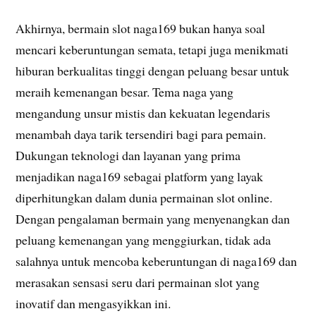
Akhirnya, bermain slot naga169 bukan hanya soal
mencari keberuntungan semata, tetapi juga menikmati
hiburan berkualitas tinggi dengan peluang besar untuk
meraih kemenangan besar. Tema naga yang
mengandung unsur mistis dan kekuatan legendaris
menambah daya tarik tersendiri bagi para pemain.
Dukungan teknologi dan layanan yang prima
menjadikan naga169 sebagai platform yang layak
diperhitungkan dalam dunia permainan slot online.
Dengan pengalaman bermain yang menyenangkan dan
peluang kemenangan yang menggiurkan, tidak ada
salahnya untuk mencoba keberuntungan di naga169 dan
merasakan sensasi seru dari permainan slot yang
inovatif dan mengasyikkan ini.