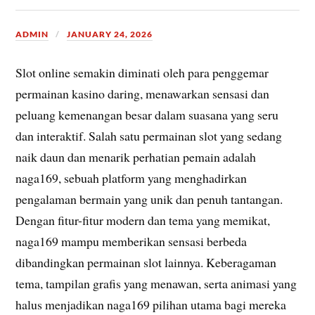
ADMIN
JANUARY 24, 2026
Slot online semakin diminati oleh para penggemar
permainan kasino daring, menawarkan sensasi dan
peluang kemenangan besar dalam suasana yang seru
dan interaktif. Salah satu permainan slot yang sedang
naik daun dan menarik perhatian pemain adalah
naga169, sebuah platform yang menghadirkan
pengalaman bermain yang unik dan penuh tantangan.
Dengan fitur-fitur modern dan tema yang memikat,
naga169 mampu memberikan sensasi berbeda
dibandingkan permainan slot lainnya. Keberagaman
tema, tampilan grafis yang menawan, serta animasi yang
halus menjadikan naga169 pilihan utama bagi mereka