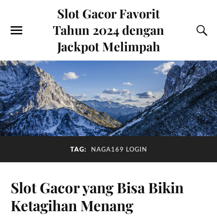
Slot Gacor Favorit
Tahun 2024 dengan
Jackpot Melimpah
TAG:
NAGA169 LOGIN
Slot Gacor yang Bisa Bikin
Ketagihan Menang