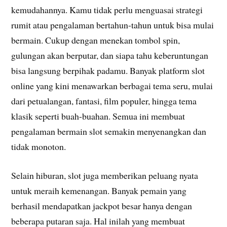
kemudahannya. Kamu tidak perlu menguasai strategi
rumit atau pengalaman bertahun-tahun untuk bisa mulai
bermain. Cukup dengan menekan tombol spin,
gulungan akan berputar, dan siapa tahu keberuntungan
bisa langsung berpihak padamu. Banyak platform slot
online yang kini menawarkan berbagai tema seru, mulai
dari petualangan, fantasi, film populer, hingga tema
klasik seperti buah-buahan. Semua ini membuat
pengalaman bermain slot semakin menyenangkan dan
tidak monoton.
Selain hiburan, slot juga memberikan peluang nyata
untuk meraih kemenangan. Banyak pemain yang
berhasil mendapatkan jackpot besar hanya dengan
beberapa putaran saja. Hal inilah yang membuat