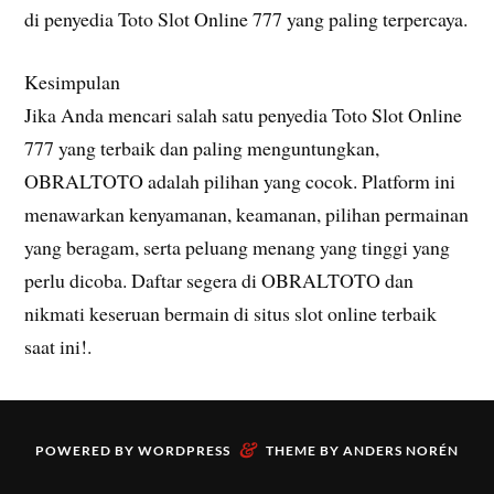
di penyedia Toto Slot Online 777 yang paling terpercaya.
Kesimpulan
Jika Anda mencari salah satu penyedia Toto Slot Online
777 yang terbaik dan paling menguntungkan,
OBRALTOTO adalah pilihan yang cocok. Platform ini
menawarkan kenyamanan, keamanan, pilihan permainan
yang beragam, serta peluang menang yang tinggi yang
perlu dicoba. Daftar segera di OBRALTOTO dan
nikmati keseruan bermain di situs slot online terbaik
saat ini!.
&
POWERED BY
WORDPRESS
THEME BY
ANDERS NORÉN