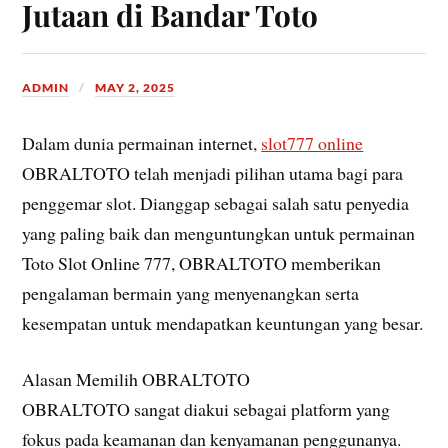
Jutaan di Bandar Toto
ADMIN
MAY 2, 2025
Dalam dunia permainan internet,
slot777 online
OBRALTOTO telah menjadi pilihan utama bagi para
penggemar slot. Dianggap sebagai salah satu penyedia
yang paling baik dan menguntungkan untuk permainan
Toto Slot Online 777, OBRALTOTO memberikan
pengalaman bermain yang menyenangkan serta
kesempatan untuk mendapatkan keuntungan yang besar.
Alasan Memilih OBRALTOTO
OBRALTOTO sangat diakui sebagai platform yang
fokus pada keamanan dan kenyamanan penggunanya.