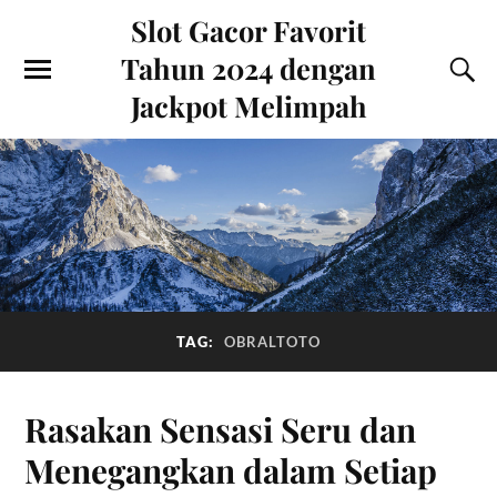
Slot Gacor Favorit
Tahun 2024 dengan
Jackpot Melimpah
TAG:
OBRALTOTO
Rasakan Sensasi Seru dan
Menegangkan dalam Setiap