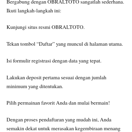
Bergabung dengan OBRALTOTO sangatlah sederhana.
Ikuti langkah-langkah ini:
Kunjungi situs resmi OBRALTOTO.
Tekan tombol “Daftar” yang muncul di halaman utama.
Isi formulir registrasi dengan data yang tepat.
Lakukan deposit pertama sesuai dengan jumlah
minimum yang ditentukan.
Pilih permainan favorit Anda dan mulai bermain!
Dengan proses pendaftaran yang mudah ini, Anda
semakin dekat untuk merasakan kegembiraan menang