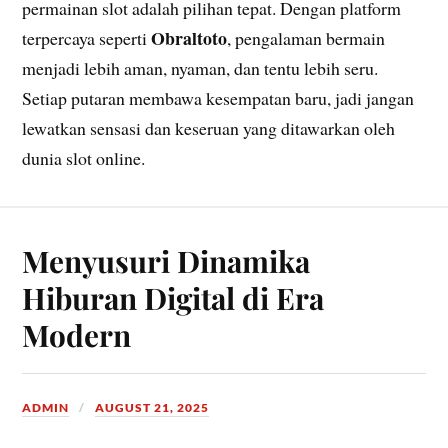
permainan slot adalah pilihan tepat. Dengan platform
Obraltoto
terpercaya seperti
, pengalaman bermain
menjadi lebih aman, nyaman, dan tentu lebih seru.
Setiap putaran membawa kesempatan baru, jadi jangan
lewatkan sensasi dan keseruan yang ditawarkan oleh
dunia slot online.
Menyusuri Dinamika
Hiburan Digital di Era
Modern
ADMIN
AUGUST 21, 2025