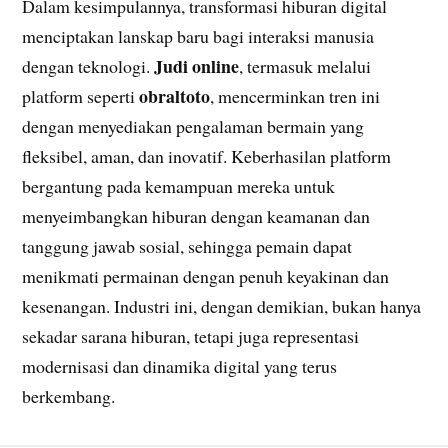
Dalam kesimpulannya, transformasi hiburan digital
menciptakan lanskap baru bagi interaksi manusia
Judi online
dengan teknologi.
, termasuk melalui
obraltoto
platform seperti
, mencerminkan tren ini
dengan menyediakan pengalaman bermain yang
fleksibel, aman, dan inovatif. Keberhasilan platform
bergantung pada kemampuan mereka untuk
menyeimbangkan hiburan dengan keamanan dan
tanggung jawab sosial, sehingga pemain dapat
menikmati permainan dengan penuh keyakinan dan
kesenangan. Industri ini, dengan demikian, bukan hanya
sekadar sarana hiburan, tetapi juga representasi
modernisasi dan dinamika digital yang terus
berkembang.