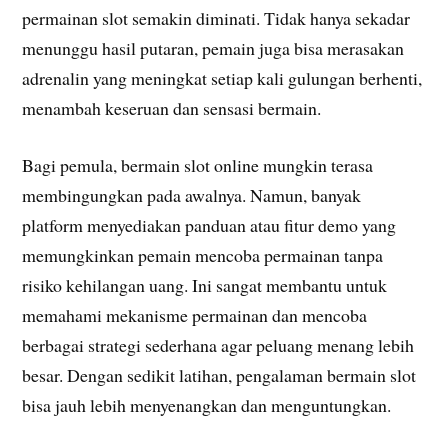
permainan slot semakin diminati. Tidak hanya sekadar
menunggu hasil putaran, pemain juga bisa merasakan
adrenalin yang meningkat setiap kali gulungan berhenti,
menambah keseruan dan sensasi bermain.
Bagi pemula, bermain slot online mungkin terasa
membingungkan pada awalnya. Namun, banyak
platform menyediakan panduan atau fitur demo yang
memungkinkan pemain mencoba permainan tanpa
risiko kehilangan uang. Ini sangat membantu untuk
memahami mekanisme permainan dan mencoba
berbagai strategi sederhana agar peluang menang lebih
besar. Dengan sedikit latihan, pengalaman bermain slot
bisa jauh lebih menyenangkan dan menguntungkan.