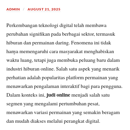
ADMIN
AUGUST 21, 2025
Perkembangan teknologi digital telah membawa
perubahan signifikan pada berbagai sektor, termasuk
hiburan dan permainan daring. Fenomena ini tidak
hanya memengaruhi cara masyarakat menghabiskan
waktu luang, tetapi juga membuka peluang baru dalam
industri hiburan online. Salah satu aspek yang menarik
perhatian adalah popularitas platform permainan yang
menawarkan pengalaman interaktif bagi para pengguna.
judi online
Dalam konteks ini,
menjadi salah satu
segmen yang mengalami pertumbuhan pesat,
menawarkan variasi permainan yang semakin beragam
dan mudah diakses melalui perangkat digital.