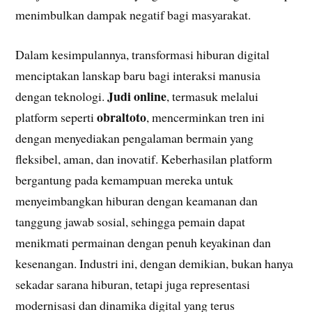
menimbulkan dampak negatif bagi masyarakat.
Dalam kesimpulannya, transformasi hiburan digital
menciptakan lanskap baru bagi interaksi manusia
Judi online
dengan teknologi.
, termasuk melalui
obraltoto
platform seperti
, mencerminkan tren ini
dengan menyediakan pengalaman bermain yang
fleksibel, aman, dan inovatif. Keberhasilan platform
bergantung pada kemampuan mereka untuk
menyeimbangkan hiburan dengan keamanan dan
tanggung jawab sosial, sehingga pemain dapat
menikmati permainan dengan penuh keyakinan dan
kesenangan. Industri ini, dengan demikian, bukan hanya
sekadar sarana hiburan, tetapi juga representasi
modernisasi dan dinamika digital yang terus