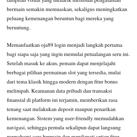
bermain semakin memuaskan, sekaligus meningkatkan
peluang kemenangan beruntun bagi mereka yang
beruntung.
Memanfaatkan oja89 login menjadi langkah pertama
bagi siapa saja yang ingin memulai petualangan seru ini.
Setelah masuk ke akun, pemain dapat menjelajahi
berbagai pilihan permainan slot yang tersedia, mulai
dari tema klasik hingga modern dengan fitur bonus
melimpah. Keamanan data pribadi dan transaksi
finansial di platform ini terjamin, memberikan rasa
tenang saat melakukan deposit maupun penarikan
kemenangan. Sistem yang user-friendly memudahkan
navigasi, sehingga pemula sekalipun dapat langsung
memahami cara bermain dan menikmati setiap fitur