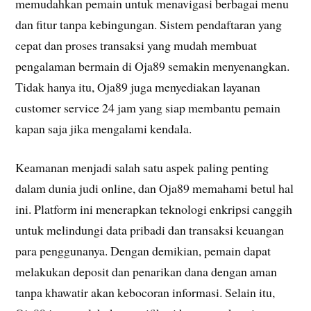
memudahkan pemain untuk menavigasi berbagai menu
dan fitur tanpa kebingungan. Sistem pendaftaran yang
cepat dan proses transaksi yang mudah membuat
pengalaman bermain di Oja89 semakin menyenangkan.
Tidak hanya itu, Oja89 juga menyediakan layanan
customer service 24 jam yang siap membantu pemain
kapan saja jika mengalami kendala.
Keamanan menjadi salah satu aspek paling penting
dalam dunia judi online, dan Oja89 memahami betul hal
ini. Platform ini menerapkan teknologi enkripsi canggih
untuk melindungi data pribadi dan transaksi keuangan
para penggunanya. Dengan demikian, pemain dapat
melakukan deposit dan penarikan dana dengan aman
tanpa khawatir akan kebocoran informasi. Selain itu,