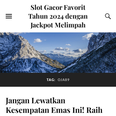
Slot Gacor Favorit
Tahun 2024 dengan
Jackpot Melimpah
TAG:
OJA89
Jangan Lewatkan
Kesempatan Emas Ini! Raih