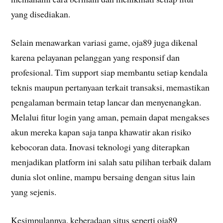
yang disediakan.
Selain menawarkan variasi game, oja89 juga dikenal
karena pelayanan pelanggan yang responsif dan
profesional. Tim support siap membantu setiap kendala
teknis maupun pertanyaan terkait transaksi, memastikan
pengalaman bermain tetap lancar dan menyenangkan.
Melalui fitur login yang aman, pemain dapat mengakses
akun mereka kapan saja tanpa khawatir akan risiko
kebocoran data. Inovasi teknologi yang diterapkan
menjadikan platform ini salah satu pilihan terbaik dalam
dunia slot online, mampu bersaing dengan situs lain
yang sejenis.
Kesimpulannya, keberadaan situs seperti oja89