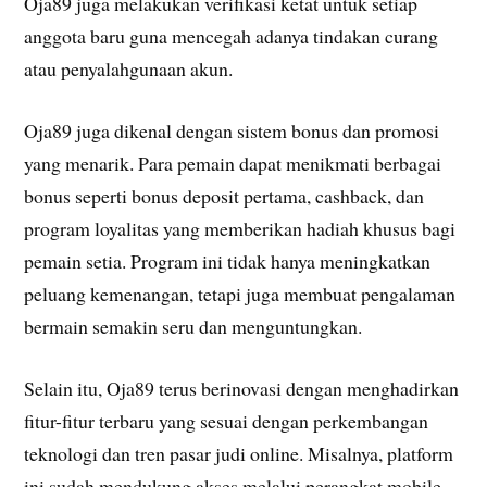
Oja89 juga melakukan verifikasi ketat untuk setiap
anggota baru guna mencegah adanya tindakan curang
atau penyalahgunaan akun.
Oja89 juga dikenal dengan sistem bonus dan promosi
yang menarik. Para pemain dapat menikmati berbagai
bonus seperti bonus deposit pertama, cashback, dan
program loyalitas yang memberikan hadiah khusus bagi
pemain setia. Program ini tidak hanya meningkatkan
peluang kemenangan, tetapi juga membuat pengalaman
bermain semakin seru dan menguntungkan.
Selain itu, Oja89 terus berinovasi dengan menghadirkan
fitur-fitur terbaru yang sesuai dengan perkembangan
teknologi dan tren pasar judi online. Misalnya, platform
ini sudah mendukung akses melalui perangkat mobile,