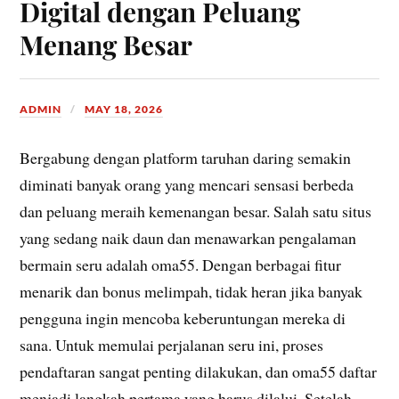
Digital dengan Peluang
Menang Besar
ADMIN
MAY 18, 2026
Bergabung dengan platform taruhan daring semakin
diminati banyak orang yang mencari sensasi berbeda
dan peluang meraih kemenangan besar. Salah satu situs
yang sedang naik daun dan menawarkan pengalaman
bermain seru adalah oma55. Dengan berbagai fitur
menarik dan bonus melimpah, tidak heran jika banyak
pengguna ingin mencoba keberuntungan mereka di
sana. Untuk memulai perjalanan seru ini, proses
pendaftaran sangat penting dilakukan, dan oma55 daftar
menjadi langkah pertama yang harus dilalui. Setelah