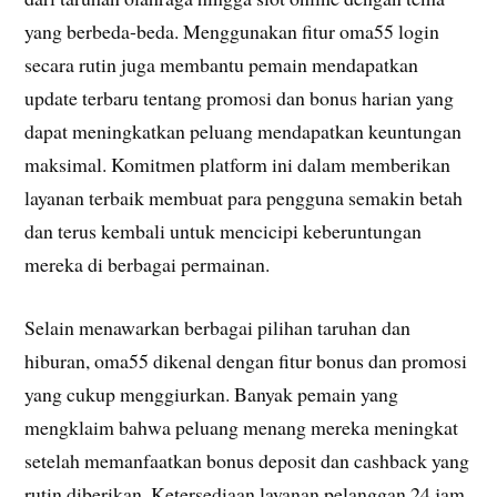
yang berbeda-beda. Menggunakan fitur oma55 login
secara rutin juga membantu pemain mendapatkan
update terbaru tentang promosi dan bonus harian yang
dapat meningkatkan peluang mendapatkan keuntungan
maksimal. Komitmen platform ini dalam memberikan
layanan terbaik membuat para pengguna semakin betah
dan terus kembali untuk mencicipi keberuntungan
mereka di berbagai permainan.
Selain menawarkan berbagai pilihan taruhan dan
hiburan, oma55 dikenal dengan fitur bonus dan promosi
yang cukup menggiurkan. Banyak pemain yang
mengklaim bahwa peluang menang mereka meningkat
setelah memanfaatkan bonus deposit dan cashback yang
rutin diberikan. Ketersediaan layanan pelanggan 24 jam